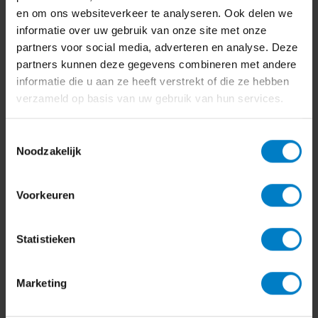
en om ons websiteverkeer te analyseren. Ook delen we
informatie over uw gebruik van onze site met onze
partners voor social media, adverteren en analyse. Deze
partners kunnen deze gegevens combineren met andere
informatie die u aan ze heeft verstrekt of die ze hebben
verzameld op basis van uw gebruik van hun services.
Bedrijfsadvies
Toestemmingsselectie
Wat zijn de gevolgen van het
Noodzakelijk
inruilen van een zakelijk
gebruikte bestelauto?
Voorkeuren
10 oktober 2024
Statistieken
Marketing