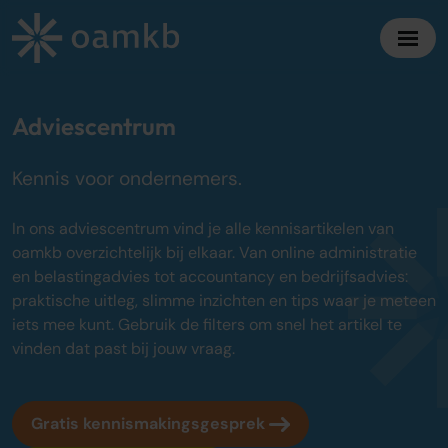
Diensten
Adviescentrum
Kennis voor ondernemers.
Online Administratie
Altijd inzicht, vaste maandprijs
In ons adviescentrum vind je alle kennisartikelen van
Belastingadvies
oamkb overzichtelijk bij elkaar. Van online administratie
Maximaal fiscaal voordeel ondernemers
en belastingadvies tot accountancy en bedrijfsadvies:
praktische uitleg, slimme inzichten en tips waar je meteen
Accountancy
iets mee kunt. Gebruik de filters om snel het artikel te
Zekerheid bij jaarrekening en cijfers
vinden dat past bij jouw vraag.
Bedrijfsadvies
Strategisch advies voor groei
Gratis kennismakingsgesprek
Over oamkb