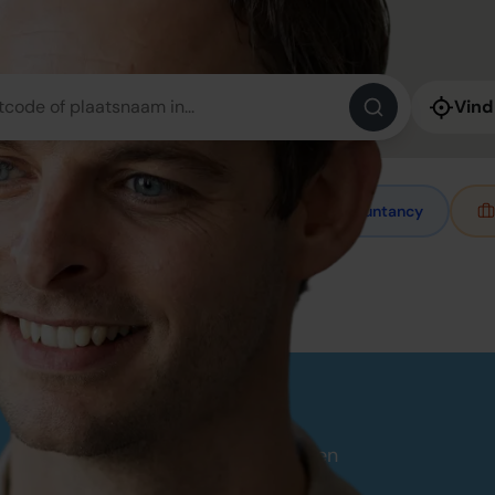
Vind
nistratie
Belastingadvies
Accountancy
Echte ervaringen