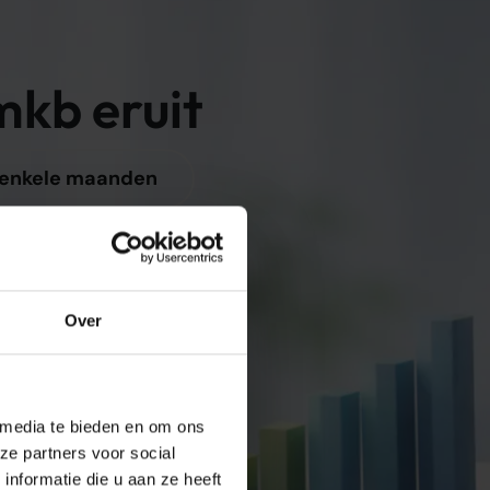
kb eruit
 enkele maanden
Heldere afspraken,
5/5
Over
t je
 media te bieden en om ons
ze partners voor social
nformatie die u aan ze heeft