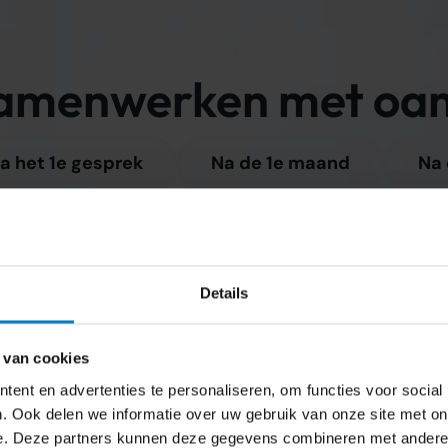
 samenwerken met oam
a het 1e gesprek
Na de 1e maand
Na
at we oppakken en hoe we het inrichten. 
zonder verrassingen.
Details
rijgt duidelijkheid over de aanpak, de werkzaamheden en het tarief, zoda
zonder twijfel een goede keuze kunt maken.
 van cookies
ent en advertenties te personaliseren, om functies voor social
. Ook delen we informatie over uw gebruik van onze site met on
e. Deze partners kunnen deze gegevens combineren met andere i