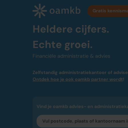
Ervaar de voordelen va
Gratis kennism
Heldere cijfers.
Echte groei.
Diensten
Financiële administratie & advies
Online Administratie
Altijd inzicht, vaste maandprijs
Zelfstandig
administratiekantoor of advis
Ontdek hoe je ook oamkb partner wordt
!
Belastingadvies
Maximaal fiscaal voordeel ondernemers
Accountancy
Vind je oamkb advies- en administratiek
Zekerheid bij jaarrekening en cijfers
Bedrijfsadvies