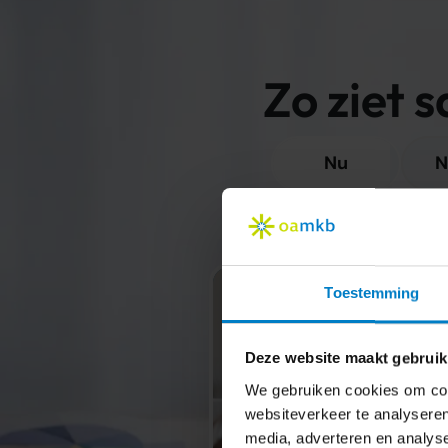
Zo ziet
Nu
N
Je weet precies w
Toestemming
Je k
Deze website maakt gebruik
We gebruiken cookies om cont
websiteverkeer te analyseren
media, adverteren en analys