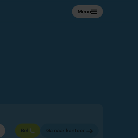
Menu
Login
artner
Login
Bel
Ga naar kantoor