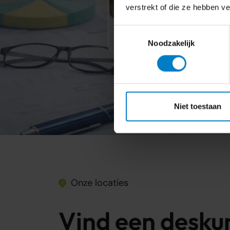
verstrekt of die ze hebben v
Toestemmingsselectie
Noodzakelijk
Niet toestaan
Onze locaties
Vind een desku