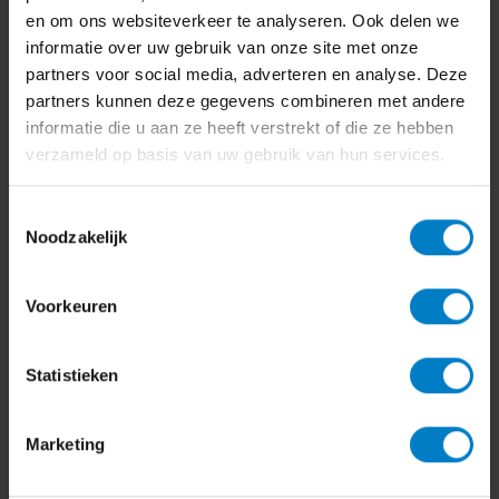
en om ons websiteverkeer te analyseren. Ook delen we
informatie over uw gebruik van onze site met onze
partners voor social media, adverteren en analyse. Deze
partners kunnen deze gegevens combineren met andere
informatie die u aan ze heeft verstrekt of die ze hebben
verzameld op basis van uw gebruik van hun services.
Bedrijfsadvies
Toestemmingsselectie
Wat zijn de gevolgen van het
Noodzakelijk
inruilen van een zakelijk
gebruikte bestelauto?
Voorkeuren
10 oktober 2024
Statistieken
Marketing