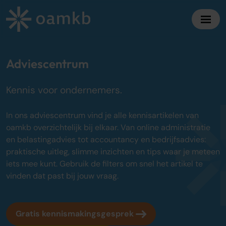
Diensten
Adviescentrum
Kennis voor ondernemers.
Online Administratie
Altijd inzicht, vaste maandprijs
In ons adviescentrum vind je alle kennisartikelen van
Belastingadvies
oamkb overzichtelijk bij elkaar. Van online administratie
Maximaal fiscaal voordeel ondernemers
en belastingadvies tot accountancy en bedrijfsadvies:
praktische uitleg, slimme inzichten en tips waar je meteen
Accountancy
iets mee kunt. Gebruik de filters om snel het artikel te
Zekerheid bij jaarrekening en cijfers
vinden dat past bij jouw vraag.
Bedrijfsadvies
Strategisch advies voor groei
Gratis kennismakingsgesprek
Over oamkb