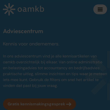
Diensten
Adviescentrum
Kennis voor ondernemers.
Online Administratie
Altijd inzicht, vaste maandprijs
In ons adviescentrum vind je alle kennisartikelen van
Belastingadvies
oamkb overzichtelijk bij elkaar. Van online administratie
Maximaal fiscaal voordeel ondernemers
en belastingadvies tot accountancy en bedrijfsadvies:
praktische uitleg, slimme inzichten en tips waar je meteen
Accountancy
iets mee kunt. Gebruik de filters om snel het artikel te
Zekerheid bij jaarrekening en cijfers
vinden dat past bij jouw vraag.
Bedrijfsadvies
Strategisch advies voor groei
Gratis kennismakingsgesprek
Over oamkb