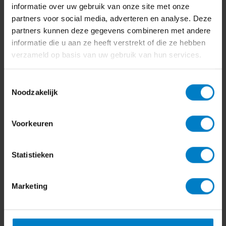
informatie over uw gebruik van onze site met onze
partners voor social media, adverteren en analyse. Deze
partners kunnen deze gegevens combineren met andere
informatie die u aan ze heeft verstrekt of die ze hebben
verzameld op basis van uw gebruik van hun services.
Toestemmingsselectie
Noodzakelijk
Bedrijfsadvies
Administratiekantoor beginnen
Voorkeuren
in 8 stappen
19 februari 2026
Statistieken
Marketing