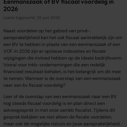
Eenmanszaak of BV fiscaal voordelig in
2026
Over ons
Onze tarieven
Laatst bijgewerkt: 26 juni 2026
Onze werkwijze
Onze kantoren
Naast voordelen op het gebied van privé-
Adviescentrum
aansprakelijkheid kan het ook fiscaal aantrekkelijk zijn om
een BV te hebben in plaats van een eenmanszaak of een
Sluit je aan
VOF. In 2026 zijn er opnieuw indexaties en fiscale
wijzigingen die invloed hebben op de ideale bedrijfsvorm.
Word oamkb partner
Vooral voor mkb-ondernemingen die een redelijk
Werken bij
financieel resultaat behalen, is het belangrijk om dit mee
1
Contact
te nemen. Wanneer is de overstap van een eenmanszaak
FAQ
naar een bv fiscaal voordelig?
Login
Leer of de overstap van een eenmanszaak naar een BV
nog steeds fiscaal voordelig is en plan direct een
adviesgesprek in met onze oamkb fiscalist. Tijdens dit
Login
gesprek bekijken we niet alleen de fiscale voordelen,
maar ook de mogelijke risico's en jouw aansprakelijkheid.