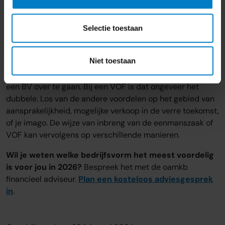
- Hoeveel privé-inkomen je nodig hebt
- Hoeveel je kunt reserveren in de BV
Selectie toestaan
- Risico’s/aansprakelijkheid
- Toekomstplannen (verkoop, overdracht)
Niet toestaan
In de praktijk is het voor een eenmanszaak vanaf een
winst vanaf ongeveer € 90.000 aantrekkelijker om naar
een BV over te gaan. Bij een VOF is dat ongeveer het
dubbele. Los van de andere voordelen op het gebied van
aansprakelijkheid, mogelijke verkoop in de verre toekomst,
of je imago. De wijze van inbreng van de eenmanszaak of
VOF kan vervolgens op verschillende manieren.
Wil je weten welke bedrijfsvorm het meest voordelig
is voor jou in 2026?
Bespreek het met de oamkb
financieel adviseur.
Plan een kosteloos adviesgesprek
in
.