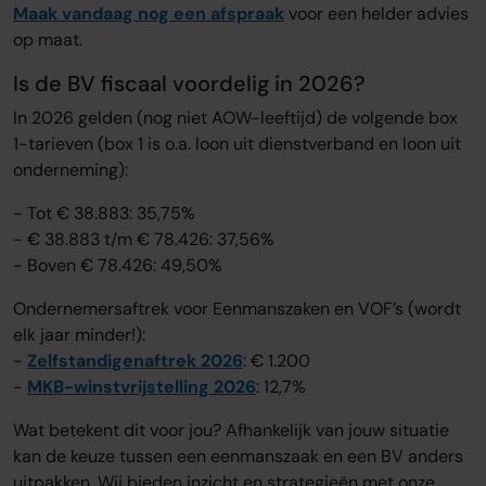
Maak vandaag nog een afspraak
voor een helder advies
op maat.
Is de BV
fiscaal voordelig in 2026?
In 2026 gelden (nog niet AOW-leeftijd) de volgende box
1-tarieven (box 1 is o.a. loon uit dienstverband en loon uit
onderneming):
- Tot € 38.883: 35,75%
- € 38.883 t/m € 78.426: 37,56%
- Boven € 78.426: 49,50%
Ondernemersaftrek voor Eenmanszaken en VOF’s (wordt
elk jaar minder!):
-
Zelfstandigenaftrek 2026
: € 1.200
-
MKB-winstvrijstelling 2026
: 12,7%
Wat betekent dit voor jou? Afhankelijk van jouw situatie
kan de keuze tussen een eenmanszaak en een BV anders
uitpakken. Wij bieden inzicht en strategieën met onze