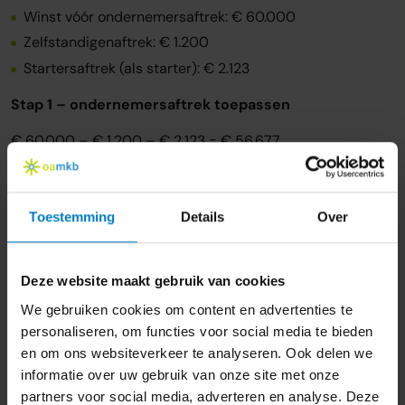
Winst vóór ondernemersaftrek: € 60.000
Zelfstandigenaftrek: € 1.200
Startersaftrek (als starter): € 2.123
Stap 1 – ondernemersaftrek toepassen
€ 60.000 – € 1.200 – € 2.123 = € 56.677
Stap 2 – mkb-winstvrijstelling 12,7%
12,7% van € 56.677 = € 7.197 (afronding)
Toestemming
Details
Over
Stap 3 – belastbare winst
Deze website maakt gebruik van cookies
€ 56.677 – € 7.197 = € 49.480 belastbare winst
We gebruiken cookies om content en advertenties te
Zonder startersaftrek zou de mkb-winstvrijstelling wat
personaliseren, om functies voor social media te bieden
lager uitvallen, omdat de grondslag (winst na
en om ons websiteverkeer te analyseren. Ook delen we
ondernemersaftrek) hoger is. Dit illustreert waarom
informatie over uw gebruik van onze site met onze
volgorde en timing van aftrekposten er toe doen.
partners voor social media, adverteren en analyse. Deze