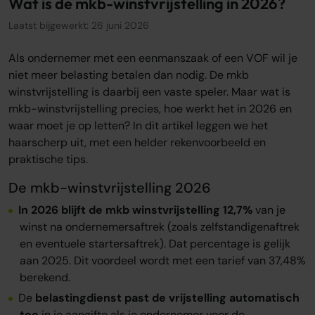
Wat is de mkb-winstvrijstelling in 2026?
Over ons
Laatst bijgewerkt: 26 juni 2026
Onze tarieven
Onze werkwijze
Als ondernemer met een eenmanszaak of een VOF wil je
Onze kantoren
niet meer belasting betalen dan nodig. De mkb
Adviescentrum
winstvrijstelling is daarbij een vaste speler. Maar wat is
mkb-winstvrijstelling precies, hoe werkt het in 2026 en
Sluit je aan
waar moet je op letten? In dit artikel leggen we het
haarscherp uit, met een helder rekenvoorbeeld en
Word oamkb partner
praktische tips.
Werken bij
1
De mkb-winstvrijstelling 2026
Contact
In 2026 blijft de mkb winstvrijstelling 12,7%
van je
FAQ
winst na ondernemersaftrek (zoals zelfstandigenaftrek
Login
en eventuele startersaftrek). Dat percentage is gelijk
aan 2025. Dit voordeel wordt met een tarief van 37,48%
berekend.
Login
De
belastingdienst past de vrijstelling automatisch
toe
in je aangifte als je ondernemer voor de