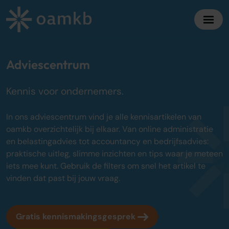
Diensten
Adviescentrum
Kennis voor ondernemers.
Online Administratie
Altijd inzicht, vaste maandprijs
In ons adviescentrum vind je alle kennisartikelen van
Belastingadvies
oamkb overzichtelijk bij elkaar. Van online administratie
Maximaal fiscaal voordeel ondernemers
en belastingadvies tot accountancy en bedrijfsadvies:
praktische uitleg, slimme inzichten en tips waar je meteen
Accountancy
iets mee kunt. Gebruik de filters om snel het artikel te
Zekerheid bij jaarrekening en cijfers
vinden dat past bij jouw vraag.
Bedrijfsadvies
Strategisch advies voor groei
Gratis kennismakingsgesprek
Over oamkb