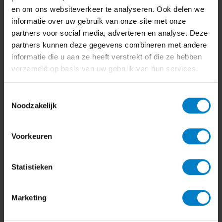
en om ons websiteverkeer te analyseren. Ook delen we
informatie over uw gebruik van onze site met onze
partners voor social media, adverteren en analyse. Deze
partners kunnen deze gegevens combineren met andere
informatie die u aan ze heeft verstrekt of die ze hebben
verzameld op basis van uw gebruik van hun services.
Bedrijfsadvies
Toestemmingsselectie
Wat zijn de gevolgen van het
Noodzakelijk
inruilen van een zakelijk
gebruikte bestelauto?
Voorkeuren
10 oktober 2024
Statistieken
Marketing