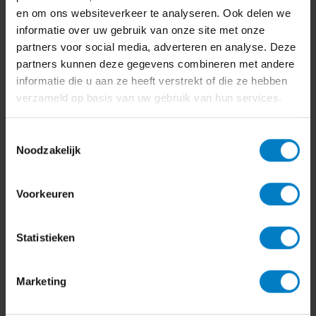
en om ons websiteverkeer te analyseren. Ook delen we
informatie over uw gebruik van onze site met onze
partners voor social media, adverteren en analyse. Deze
partners kunnen deze gegevens combineren met andere
informatie die u aan ze heeft verstrekt of die ze hebben
verzameld op basis van uw gebruik van hun services.
Bedrijfsadvies
Toestemmingsselectie
Wat zijn de gevolgen van het
Noodzakelijk
inruilen van een zakelijk
gebruikte bestelauto?
Voorkeuren
10 oktober 2024
Statistieken
Marketing