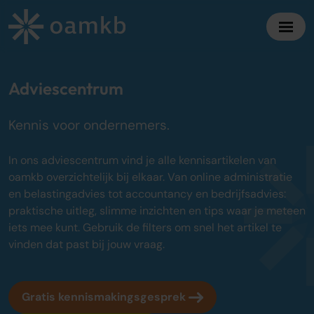
Diensten
Adviescentrum
Kennis voor ondernemers.
Online Administratie
Altijd inzicht, vaste maandprijs
In ons adviescentrum vind je alle kennisartikelen van
Belastingadvies
oamkb overzichtelijk bij elkaar. Van online administratie
Maximaal fiscaal voordeel ondernemers
en belastingadvies tot accountancy en bedrijfsadvies:
praktische uitleg, slimme inzichten en tips waar je meteen
Accountancy
iets mee kunt. Gebruik de filters om snel het artikel te
Zekerheid bij jaarrekening en cijfers
vinden dat past bij jouw vraag.
Bedrijfsadvies
Strategisch advies voor groei
Gratis kennismakingsgesprek
Over oamkb