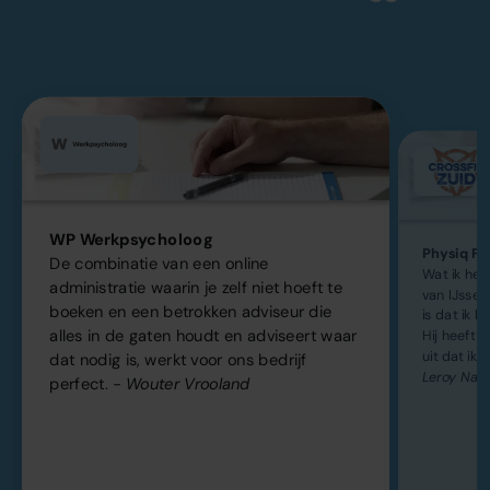
WP Werkpsycholoog
Physiq Fit
De combinatie van een online
Wat ik he
administratie waarin je zelf niet hoeft te
van IJsse
boeken en een betrokken adviseur die
is dat ik h
alles in de gaten houdt en adviseert waar
Hij heeft k
uit dat ik 
dat nodig is, werkt voor ons bedrijf
Leroy Naa
perfect.
- Wouter Vrooland