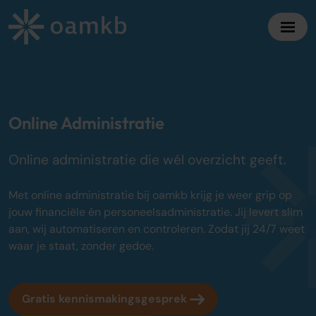
Diensten
Online Administratie
Online Administratie
Altijd inzicht, vaste maandprijs
Online administratie die wél overzicht geeft.
Belastingadvies
Maximaal fiscaal voordeel ondernemers
Met online administratie bij oamkb krijg je weer grip op
jouw financiële én personeelsadministratie. Jij levert slim
Accountancy
aan, wij automatiseren en controleren. Zodat jij 24/7 weet
Zekerheid bij jaarrekening en cijfers
waar je staat, zonder gedoe.
Bedrijfsadvies
Strategisch advies voor groei
Gratis kennismakingsgesprek
Over oamkb