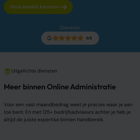
Vind oamkb kantoor
Over ons
Onze tarieven
Onze werkwijze
Diensten
Onze kantoren
5/5
Adviescentrum
Sluit je aan
Word oamkb partner
Uitgelichte diensten
Werken bij
1
Meer binnen Online Administratie
Contact
FAQ
Voor een vast maandbedrag weet je precies waar je aan
Login
toe bent. En met 125+ bedrijfsadviseurs achter je heb je
altijd de juiste expertise binnen handbereik.
Login