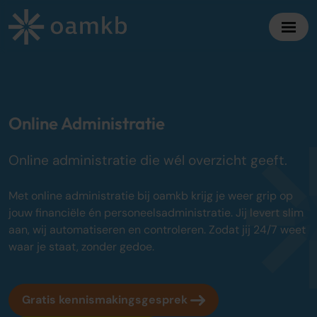
Diensten
Online Administratie
Online Administratie
Altijd inzicht, vaste maandprijs
Online administratie die wél overzicht geeft.
Belastingadvies
Maximaal fiscaal voordeel ondernemers
Met online administratie bij oamkb krijg je weer grip op
jouw financiële én personeelsadministratie. Jij levert slim
Accountancy
aan, wij automatiseren en controleren. Zodat jij 24/7 weet
Zekerheid bij jaarrekening en cijfers
waar je staat, zonder gedoe.
Bedrijfsadvies
Strategisch advies voor groei
Gratis kennismakingsgesprek
Over oamkb