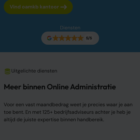
Vind oamkb kantoor
Over ons
Onze tarieven
Onze werkwijze
Diensten
Onze kantoren
5/5
Adviescentrum
Sluit je aan
Word oamkb partner
Uitgelichte diensten
Werken bij
1
Meer binnen Online Administratie
Contact
FAQ
Voor een vast maandbedrag weet je precies waar je aan
Login
toe bent. En met 125+ bedrijfsadviseurs achter je heb je
altijd de juiste expertise binnen handbereik.
Login