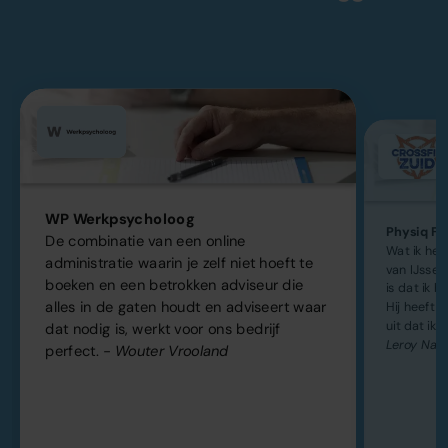
WP Werkpsycholoog
Physiq Fit
De combinatie van een online
Wat ik he
administratie waarin je zelf niet hoeft te
van IJsse
boeken en een betrokken adviseur die
is dat ik h
alles in de gaten houdt en adviseert waar
Hij heeft k
uit dat ik 
dat nodig is, werkt voor ons bedrijf
Leroy Naa
perfect.
- Wouter Vrooland