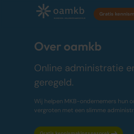
Gratis kennis
NIJMEGEN - MILLINGEN AAN DE RIJN
Over oamkb
Diensten
Online administratie e
Online Administratie
Altijd inzicht, vaste maandprijs
geregeld.
Belastingadvies
Maximaal fiscaal voordeel ondernemers
Wij helpen MKB-ondernemers hun o
vergroten met een slimme administrat
Gratis kennismakingsgesprek