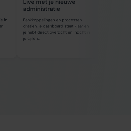
Live met je nieuwe
Doorlop
administratie
begeleid
ie in
Bankkoppelingen en processen
We houden je 
an
draaien, je dashboard staat klaar en
en denken proa
je hebt direct overzicht en inzicht in
kunt bijsturen
je cijfers.