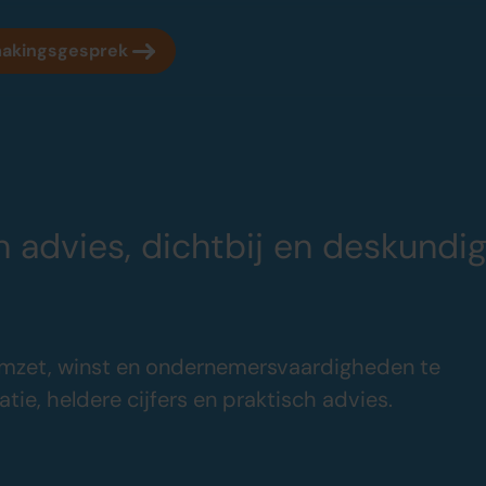
makingsgesprek
Over oamkb
Sluit je aan
Over ons
Word oamkb p
n advies, dichtbij en deskundi
Onze tarieven
Contact
Onze werkwijze
FAQ
Adviescentrum
mzet, winst en ondernemersvaardigheden te
ie, heldere cijfers en praktisch advies.