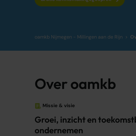
oamkb Nijmegen - Millingen aan de Rijn
Ov
Over oamkb
Missie & visie
Groei, inzicht en toekoms
ondernemen