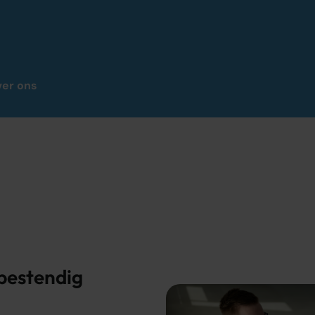
er ons
tbestendig