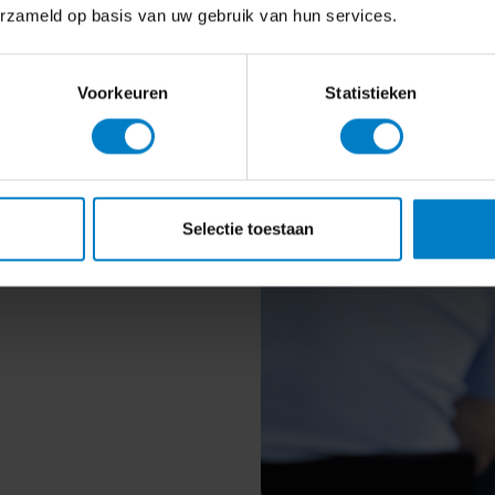
erzameld op basis van uw gebruik van hun services.
 prettig
Voorkeuren
Statistieken
en? Bekijk
onze tarieven
en
je krijgt, hoe je aanlevert en
Selectie toestaan