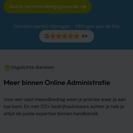
Sluit je aan
Gratis kennismakingsgesprek
Word oamkb partner
Contact
Diensten oamkb Nijmegen - Millingen aan de Rijn
FAQ
5/5
Login
Login
Uitgelichte diensten
Meer binnen Online Administratie
Voor een vast maandbedrag weet je precies waar je aan
toe bent. En met 125+ bedrijfsadviseurs achter je heb je
altijd de juiste expertise binnen handbereik.