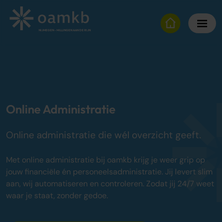
NIJMEGEN - MILLINGEN AAN DE RIJN
Diensten
Online Administratie
Altijd inzicht, vaste maandprijs
Online Administratie
Belastingadvies
Maximaal fiscaal voordeel ondernemers
Online administratie die wél overzicht geeft.
Over oamkb
Met online administratie bij oamkb krijg je weer grip op
Over ons
jouw financiële én personeelsadministratie. Jij levert slim
Onze tarieven
aan, wij automatiseren en controleren. Zodat jij 24/7 weet
Onze werkwijze
waar je staat, zonder gedoe.
Adviescentrum