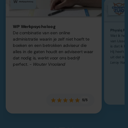
WP Werkpsycholoog
Physiq Fit
De combinatie van een online
Wat ik he
administratie waarin je zelf niet hoeft te
van IJsse
boeken en een betrokken adviseur die
is dat ik h
alles in de gaten houdt en adviseert waar
Hij heeft k
uit dat ik 
dat nodig is, werkt voor ons bedrijf
Leroy Naa
perfect.
- Wouter Vrooland
5/5