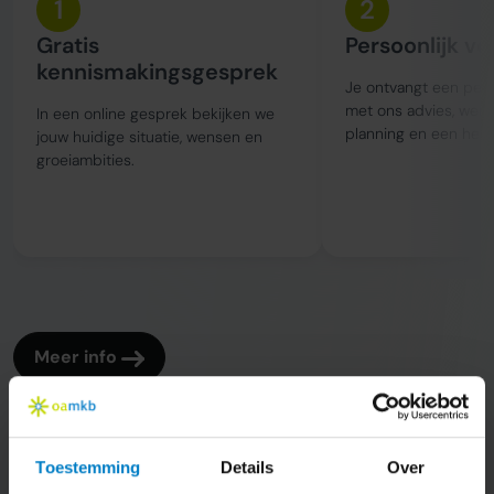
1
2
Gratis
Persoonlijk vo
kennismakingsgesprek
Je ontvangt een perso
met ons advies, wer
In een online gesprek bekijken we
planning en een held
jouw huidige situatie, wensen en
groeiambities.
Meer info
Toestemming
Details
Over
Specialisten