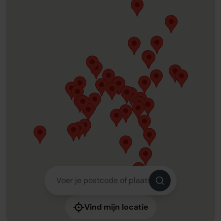
Over ons
Onze tarieven
Onze werkwijze
Onze kantoren
Adviescentrum
Sluit je aan
Word oamkb partner
Werken bij
1
Contact
FAQ
Login
Login
Vind mijn locatie