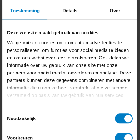
Kies dit kantoor
Toestemming
Details
Over
Deze website maakt gebruik van cookies
We gebruiken cookies om content en advertenties te
personaliseren, om functies voor social media te bieden
en om ons websiteverkeer te analyseren. Ook delen we
informatie over uw gebruik van onze site met onze
oamkb Amersfoort Eemland
partners voor social media, adverteren en analyse. Deze
Muurhuizen 104, 3811 EL, Amersfoort
partners kunnen deze gegevens combineren met andere
informatie die u aan ze heeft verstrekt of die ze hebben
Online Administratie
Administratie automatiseren
verzameld op basis van uw gebruik van hun services.
Financiële administratie
Belastingadvies
Belastingaangifte
BTW aangifte
Toestemmingsselectie
Noodzakelijk
+2
06 - 24 72 21 16
Voorkeuren