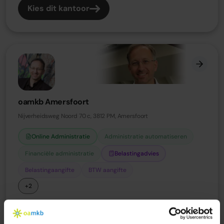
Kies dit kantoor
oamkb Amersfoort
Nijverheidsweg Noord 70 c, 3812 PM, Amersfoort
Online Administratie
Administratie automatiseren
Financiële administratie
Belastingadvies
Belastingaangifte
BTW aangifte
+2
06 - 53 40 88 59
roger.prins@oamkb.nl