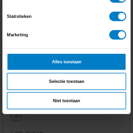
arend.pasma@oamkb.nl
Kies dit kantoor
Statistieken
Marketing
Alles toestaan
oamkb Amsterdam
Herengracht 213, 1016 BG, Amsterdam
Selectie toestaan
Online Administratie
Administratie automatiseren
Financiële administratie
Belastingadvies
Niet toestaan
Belastingaangifte
BTW aangifte
+1
020 – 82 00 646