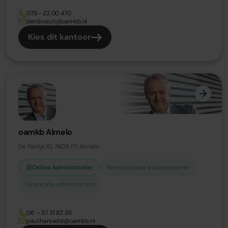
073 - 22 00 470
den.bosch@oamkb.nl
Kies dit kantoor
oamkb Almelo
De Patrijs 10, 7609 PT, Almelo
Online Administratie
Administratie automatiseren
Financiële administratie
06 – 37 31 82 35
paul.harsveld@oamkb.nl