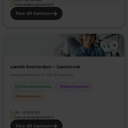
frans.seijkens@oamkb.nl
Kies dit kantoor
oamkb Amsterdam – Zaanstreek
Gaasperdamstraat 31, 1507 JR, Zaandam
Online Administratie
Belastingadvies
Bedrijfsadvies
06 – 51 31 10 90
marc.putman@oamkb.nl
Kies dit kantoor