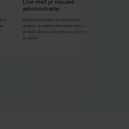
Live met je nieuwe
Doorlop
administratie
begeleid
ie in
Bankkoppelingen en processen
We houden je 
an
draaien, je dashboard staat klaar en
en denken proa
je hebt direct overzicht en inzicht in
kunt bijsturen
je cijfers.