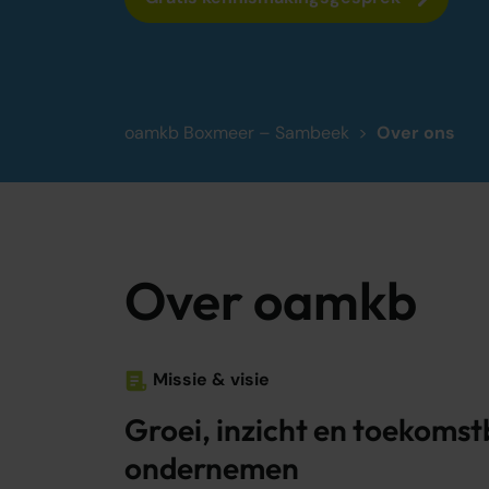
oamkb Boxmeer – Sambeek
Over ons
Over oamkb
Missie & visie
Groei, inzicht en toekoms
ondernemen