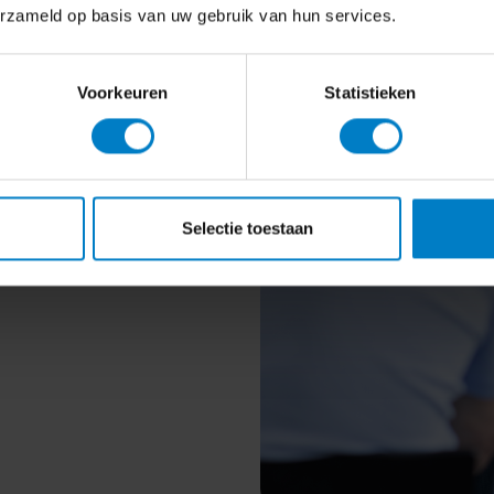
erzameld op basis van uw gebruik van hun services.
 prettig
Voorkeuren
Statistieken
en? Bekijk
onze tarieven
en
je krijgt, hoe je aanlevert en
Selectie toestaan