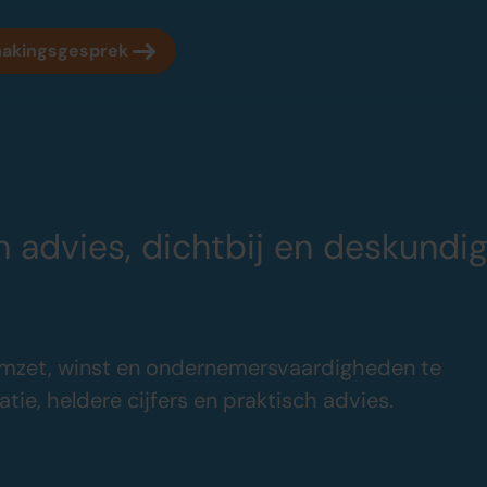
makingsgesprek
Over oamkb
Sluit je aan
Over ons
Word oamkb p
n advies, dichtbij en deskundi
Onze tarieven
Contact
Onze werkwijze
FAQ
Adviescentrum
mzet, winst en ondernemersvaardigheden te
ie, heldere cijfers en praktisch advies.