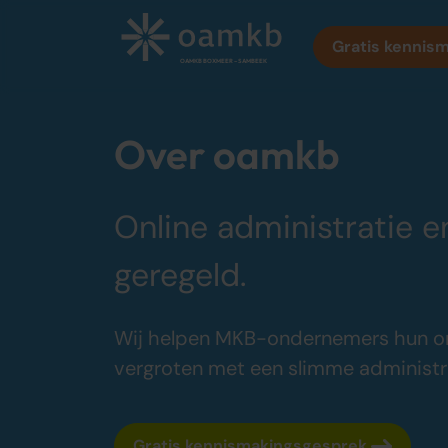
Gratis kennis
OAMKB BOXMEER – SAMBEEK
Over oamkb
Diensten
Online administratie e
Online Administratie
Altijd inzicht, vaste maandprijs
geregeld.
Belastingadvies
Maximaal fiscaal voordeel ondernemers
Wij helpen MKB-ondernemers hun o
Accountancy
vergroten met een slimme administrat
Zekerheid bij jaarrekening en cijfers
Gratis kennismakingsgesprek