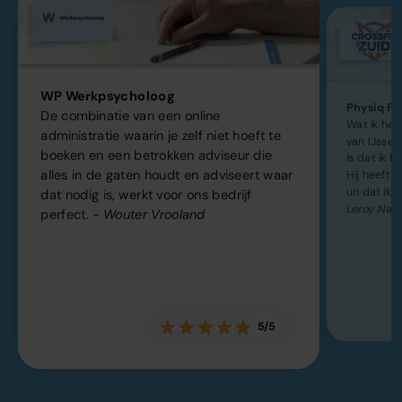
WP Werkpsycholoog
Physiq Fit
De combinatie van een online
Wat ik he
administratie waarin je zelf niet hoeft te
van IJsse
boeken en een betrokken adviseur die
is dat ik h
alles in de gaten houdt en adviseert waar
Hij heeft k
uit dat ik 
dat nodig is, werkt voor ons bedrijf
Leroy Naa
perfect.
- Wouter Vrooland
5/5