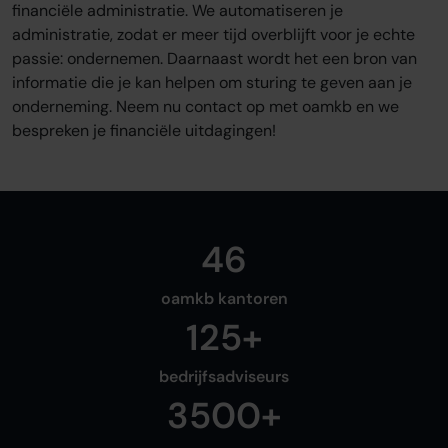
financiële administratie. We automatiseren je
Onze werkwijze
administratie, zodat er meer tijd overblijft voor je echte
Adviescentrum
passie: ondernemen. Daarnaast wordt het een bron van
Sluit je aan
informatie die je kan helpen om sturing te geven aan je
onderneming. Neem nu contact op met oamkb en we
Word oamkb partner
bespreken je financiële uitdagingen!
Contact
FAQ
Login
46
Login
oamkb kantoren
125+
bedrijfsadviseurs
3500+