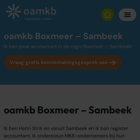
oamkb Boxmeer – Sambeek
OAMKB BOXMEER – SAMBEEK
oamkb Boxmeer – Sambeek
Diensten
Ik ben jouw accountant in de regio Boxmeer – Sambeek!
Online Administratie
Vraag gratis kennismakingsgesprek aan
Altijd inzicht, vaste maandprijs
Belastingadvies
Maximaal fiscaal voordeel ondernemers
Accountancy
Zekerheid bij jaarrekening en cijfers
oamkb Boxmeer – Sambeek
Over oamkb
Ik ben Henri Strik en vanuit Sambeek en ik ben register
Over ons
accountant. Ik ondersteun MKB-ondernemers bij hun
Onze tarieven