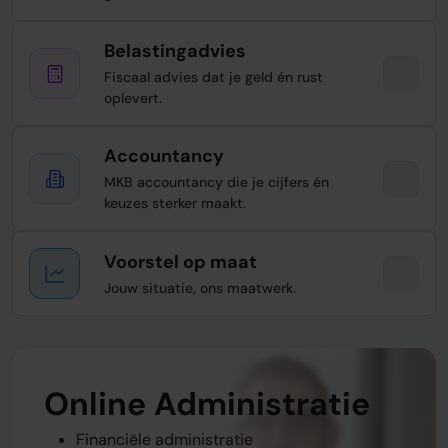
Belastingadvies
Fiscaal advies dat je geld én rust
oplevert.
Accountancy
MKB accountancy die je cijfers én
keuzes sterker maakt.
Voorstel op maat
Jouw situatie, ons maatwerk.
Online Administratie
Belastingadvies
Accountancy
Voorstel op maat
Financiële administratie
Belastingaangifte BTW, VPB, IB, etc.
Jaarrekening & samenstellingsverklaring
Werkzaamheden op maat