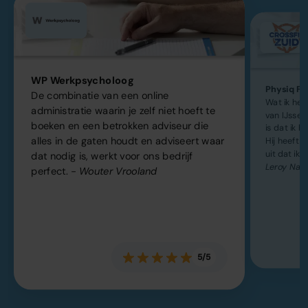
WP Werkpsycholoog
Physiq Fit
De combinatie van een online
Wat ik he
administratie waarin je zelf niet hoeft te
van IJsse
boeken en een betrokken adviseur die
is dat ik h
alles in de gaten houdt en adviseert waar
Hij heeft k
uit dat ik 
dat nodig is, werkt voor ons bedrijf
Leroy Naa
perfect.
- Wouter Vrooland
5/5