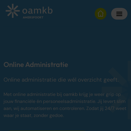
AMERSFOORT
Diensten
Online Administratie
Altijd inzicht, vaste maandprijs
Online Administratie
Belastingadvies
Maximaal fiscaal voordeel ondernemers
Online administratie die wél overzicht geeft.
Over oamkb
Met online administratie bij oamkb krijg je weer grip op
Over ons
jouw financiële én personeelsadministratie. Jij levert slim
Onze tarieven
aan, wij automatiseren en controleren. Zodat jij 24/7 weet
Onze werkwijze
waar je staat, zonder gedoe.
Adviescentrum