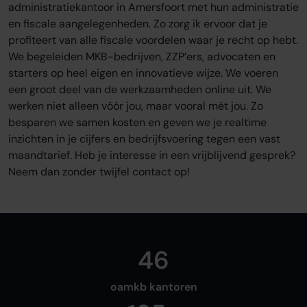
Sluit je aan
administratiekantoor in Amersfoort met hun administratie
en fiscale aangelegenheden. Zo zorg ik ervoor dat je
Word oamkb partner
profiteert van alle fiscale voordelen waar je recht op hebt.
Contact
We begeleiden MKB-bedrijven, ZZP’ers, advocaten en
FAQ
starters op heel eigen en innovatieve wijze. We voeren
een groot deel van de werkzaamheden online uit. We
Login
werken niet alleen vóór jou, maar vooral mét jou. Zo
besparen we samen kosten en geven we je realtime
inzichten in je cijfers en bedrijfsvoering tegen een vast
Login
maandtarief. Heb je interesse in een vrijblijvend gesprek?
Neem dan zonder twijfel contact op!
46
oamkb kantoren