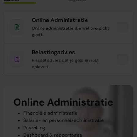
Online Administratie
Online administratie die wél overzicht
geeft.
Belastingadvies
Fiscaal advies dat je geld én rust
oplevert.
Online Administratie
Belastingadvies
Financiële administratie
Belastingaangifte BTW, VPB, IB, etc.
Salaris- en personeelsadministratie
Fiscaal advies & planning
Payrolling
Aftrekposten voor ondernemers
Dashboard & rapportages