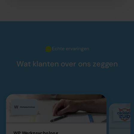
Echte ervaringen
Wat klanten over ons zeggen
WP Werkpsycholoog