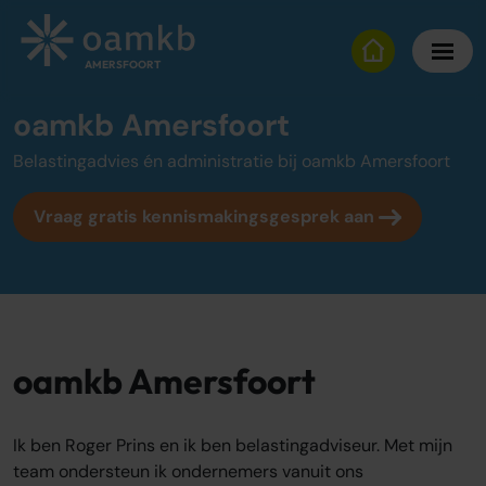
oamkb Amersfoort
AMERSFOORT
oamkb Amersfoort
Diensten
Belastingadvies én administratie bij oamkb Amersfoort
Online Administratie
Vraag gratis kennismakingsgesprek aan
Altijd inzicht, vaste maandprijs
Belastingadvies
Maximaal fiscaal voordeel ondernemers
Over oamkb
oamkb Amersfoort
Over ons
Onze tarieven
Onze werkwijze
Ik ben Roger Prins en ik ben belastingadviseur. Met mijn
Adviescentrum
team ondersteun ik ondernemers vanuit ons