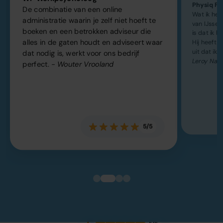
Physiq Fit
De combinatie van een online
Wat ik he
administratie waarin je zelf niet hoeft te
van IJsse
boeken en een betrokken adviseur die
is dat ik h
alles in de gaten houdt en adviseert waar
Hij heeft k
uit dat ik 
dat nodig is, werkt voor ons bedrijf
Leroy Naa
perfect.
- Wouter Vrooland
5/5