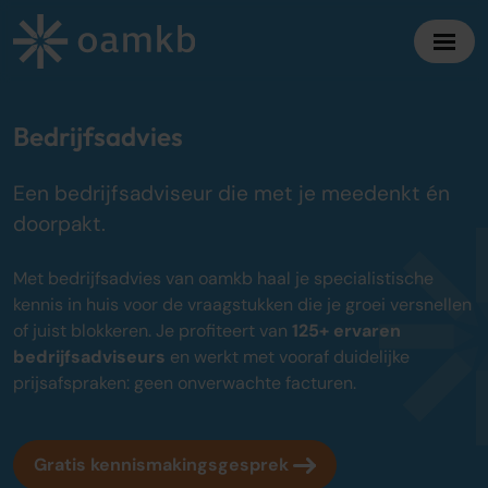
Diensten
Bedrijfsadvies
Een bedrijfsadviseur die met je meedenkt én
Online Administratie
doorpakt.
Altijd inzicht, vaste maandprijs
Belastingadvies
Met bedrijfsadvies van oamkb haal je specialistische
Maximaal fiscaal voordeel ondernemers
kennis in huis voor de vraagstukken die je groei versnellen
of juist blokkeren. Je profiteert van
125+ ervaren
Accountancy
bedrijfsadviseurs
en werkt met vooraf duidelijke
Zekerheid bij jaarrekening en cijfers
prijsafspraken: geen onverwachte facturen.
Bedrijfsadvies
Strategisch advies voor groei
Gratis kennismakingsgesprek
Over oamkb