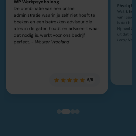
WP Werkpsycholoog
Physiq Fit
De combinatie van een online
Wat ik he
administratie waarin je zelf niet hoeft te
van IJsse
boeken en een betrokken adviseur die
is dat ik h
alles in de gaten houdt en adviseert waar
Hij heeft k
uit dat ik 
dat nodig is, werkt voor ons bedrijf
Leroy Naa
perfect.
- Wouter Vrooland
5/5