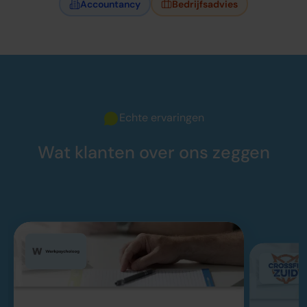
Accountancy
Bedrijfsadvies
Echte ervaringen
Wat klanten over ons zeggen