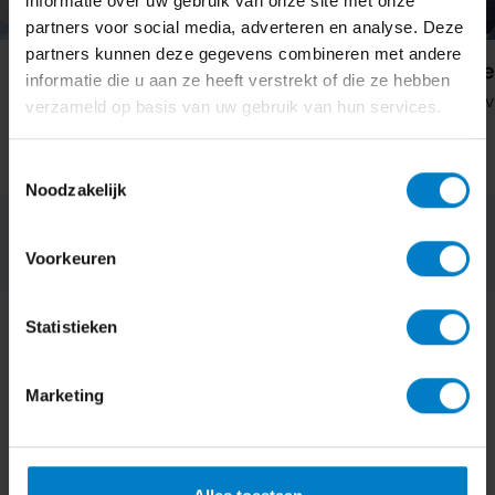
informatie over uw gebruik van onze site met onze
partners voor social media, adverteren en analyse. Deze
partners kunnen deze gegevens combineren met andere
Eric Jan Pelt
Thomas de J
informatie die u aan ze heeft verstrekt of die ze hebben
Commercie & strategie
Financieel advise
verzameld op basis van uw gebruik van hun services.
Toestemmingsselectie
Noodzakelijk
Voorkeuren
Statistieken
Onze zekerheden
Marketing
Waarom kiezen voor oamkb?
Realtime inzicht in je bedrijf