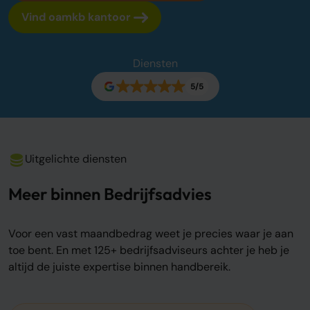
Vind oamkb kantoor
Over ons
Onze tarieven
Onze werkwijze
Diensten
Onze kantoren
Adviescentrum
5/5
Sluit je aan
Word oamkb partner
Uitgelichte diensten
Werken bij
1
Meer binnen Bedrijfsadvies
Contact
FAQ
Voor een vast maandbedrag weet je precies waar je aan
Login
toe bent. En met 125+ bedrijfsadviseurs achter je heb je
altijd de juiste expertise binnen handbereik.
Login