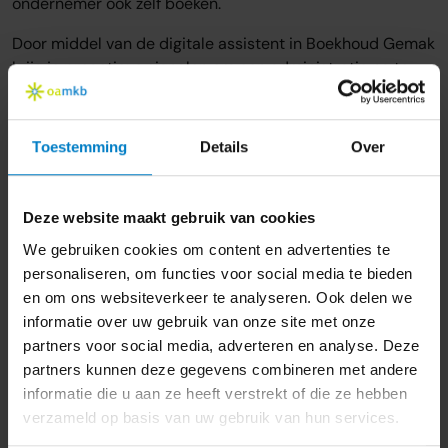
ondernemer ook zelf boeken.
Door middel van de digitale assistent in Boekhoud Gemak
krijg je proactieve signalen om een administratie na te
kijken.
Je kunt permanence boekingen, d.w.z. het verdelen van
Toestemming
Details
Over
kosten en opbrengsten over maanden boeken.
Directe koppeling met Fiscaal Gemak: tijdsbesparing
in je proces!
Deze website maakt gebruik van cookies
We gebruiken cookies om content en advertenties te
Voor administratiekantoren, belastingadviseurs,
personaliseren, om functies voor social media te bieden
accountants, bedrijfsadviseurs die Fiscaal Gemak
en om ons websiteverkeer te analyseren. Ook delen we
gebruiken en die klanten hebben die niet hun gehele
informatie over uw gebruik van onze site met onze
administratie in hun onderneming hebben geïntegreerd,
partners voor social media, adverteren en analyse. Deze
levert de directe koppeling met Fiscaal Gemak, veel
partners kunnen deze gegevens combineren met andere
tijdsbesparing op. In Accountancy Gemak van Unit4 zie
informatie die u aan ze heeft verstrekt of die ze hebben
je alle mogelijkheden.
verzameld op basis van uw gebruik van hun services.
BTW aangifte