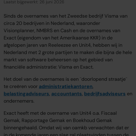
Laatst bijgewerkt: 26 juni 2026
Over ons
Sinds de overnames van het Zweedse bedrijf Visma van
Onze tarieven
circa 20 bedrijven in Nederland, waaronder
Onze werkwijze
Visionplanner, NMBRS en Cash en de overnames van
Onze kantoren
Exact (eigendom van het Amerikaanse KKR) in de
Adviescentrum
afgelopen jaren van Reeleezee en Unit4, hebben wij in
Sluit je aan
Nederland met 2 grote partijen te maken die bijna de hele
markt van software beheersen op het gebied van
Word oamkb partner
financiële administratie: Visma en Exact.
Werken bij
1
Het doel van de overnames is een ¨doorlopend straatje¨
Contact
te creëren voor
administratiekantoren
,
FAQ
belastingadviseurs
,
accountants
,
bedrijfsadviseurs
en
ondernemers.
Login
Exact heeft met de overname van Unit4 o.a. Fiscaal
Gemak, Rapportage Gemak en Boekhoud Gemak
Login
binnengehaald. Omdat wij van oamkb verwachten dat er
in de komende jaren een slag zal plaatsvinden tussen de