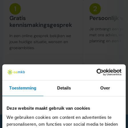
1
2
Gratis
Persoonlijk vo
kennismakingsgesprek
Je ontvangt een perso
met ons advies, wer
In een online gesprek bekijken we
planning en een held
jouw huidige situatie, wensen en
groeiambities.
Toestemming
Details
Over
Meer info
Deze website maakt gebruik van cookies
We gebruiken cookies om content en advertenties te
personaliseren, om functies voor social media te bieden