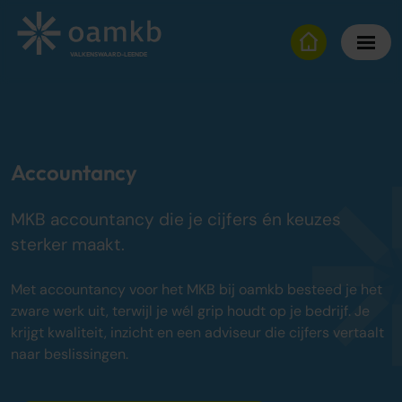
VALKENSWAARD-LEENDE
Diensten
Online Administratie
Accountancy
Altijd inzicht, vaste maandprijs
MKB accountancy die je cijfers én keuzes
Belastingadvies
Maximaal fiscaal voordeel ondernemers
sterker maakt.
Accountancy
Met accountancy voor het MKB bij oamkb besteed je het
Zekerheid bij jaarrekening en cijfers
zware werk uit, terwijl je wél grip houdt op je bedrijf. Je
krijgt kwaliteit, inzicht en een adviseur die cijfers vertaalt
Bedrijfsadvies
naar beslissingen.
Strategisch advies voor groei
Over oamkb