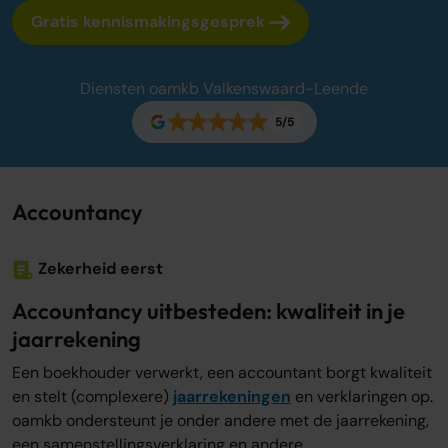
Gratis kennismakingsgesprek
Over ons
Onze tarieven
Onze werkwijze
Diensten oamkb Valkenswaard-Leende
Adviescentrum
5/5
Sluit je aan
Word oamkb partner
Contact
Accountancy
FAQ
Zekerheid eerst
Login
Accountancy uitbesteden: kwaliteit in je
jaarrekening
Login
Een boekhouder verwerkt, een accountant borgt kwaliteit
en stelt (complexere)
jaarrekeningen
en verklaringen op.
oamkb ondersteunt je onder andere met de jaarrekening,
een samenstellingsverklaring en andere