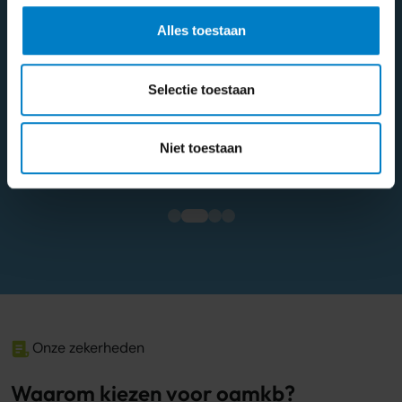
Leroy Naa
perfect.
- Wouter Vrooland
Alles toestaan
Selectie toestaan
5/5
Niet toestaan
Onze zekerheden
Waarom kiezen voor oamkb?