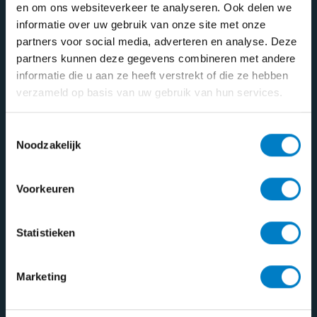
en om ons websiteverkeer te analyseren. Ook delen we
informatie over uw gebruik van onze site met onze
Echte ervaringen
partners voor social media, adverteren en analyse. Deze
partners kunnen deze gegevens combineren met andere
Wat klanten over ons zeggen
informatie die u aan ze heeft verstrekt of die ze hebben
verzameld op basis van uw gebruik van hun services.
Toestemmingsselectie
Noodzakelijk
Voorkeuren
WP Werkpsycholoog
Statistieken
Physiq Fit
De combinatie van een online
Wat ik he
administratie waarin je zelf niet hoeft te
van IJsse
Marketing
boeken en een betrokken adviseur die
is dat ik h
alles in de gaten houdt en adviseert waar
Hij heeft k
uit dat ik 
dat nodig is, werkt voor ons bedrijf