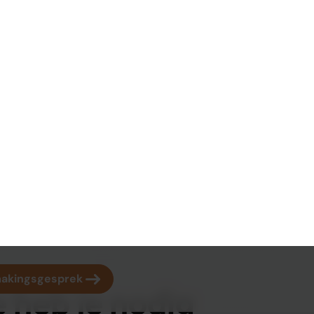
ook graag op strategisch gebied, zodat je nog succesvoller wo
voor meer informatie of een vrijblijvend gesprek!
125+
3500+
drijfsadviseurs
tevreden klanten
 heb je nodig