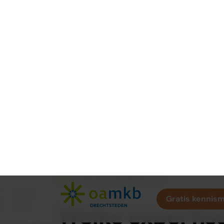
van enthousiaste ondernemers. Wij adviseren 
ondernemen hebt. Neem contact op met oamkb 
46
oamkb kantoren
be
Vraag een gesprek aan
Welke expertise