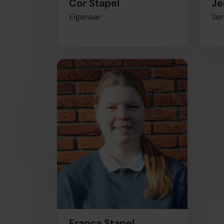
Cor Stapel
Je
verstrekt of die ze hebben v
Eigenaar
Sen
Toestemmingsselectie
Noodzakelijk
Niet toestaan
Franca Stapel