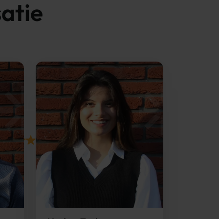
satie
5/5
Over
 media te bieden en om ons
ze partners voor social
nformatie die u aan ze heeft