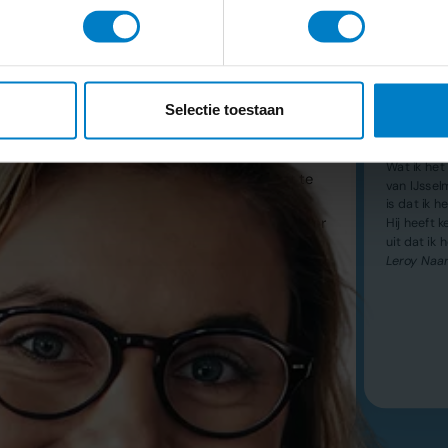
WP Werkpsycholoog
Physiq Fit
De combinatie van een online
Wat ik he
administratie waarin je zelf niet hoeft te
van IJsse
boeken en een betrokken adviseur die
is dat ik h
alles in de gaten houdt en adviseert waar
Hij heeft k
uit dat ik 
dat nodig is, werkt voor ons bedrijf
Leroy Naa
perfect.
- Wouter Vrooland
5/5