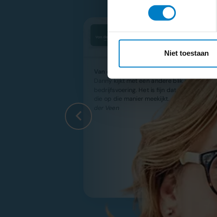
Van der Veen Groenprojecten
Danny kijkt met een andere blik naar mijn
bedrijfsvoering. Het is fijn dat er iemand is
die op die manier meekijkt.
-
Thomas van
der Veen
5/5