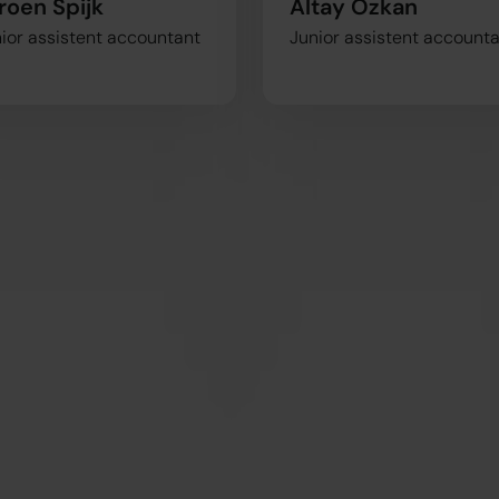
roen Spijk
Altay Özkan
erzameld op basis van uw gebruik van hun services.
ior assistent accountant
Junior assistent account
Voorkeuren
Statistieken
Selectie toestaan