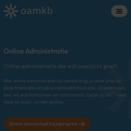
Diensten
Online Administratie
Online Administratie
Altijd inzicht, vaste maandprijs
Online administratie die wél overzicht geeft.
Belastingadvies
Maximaal fiscaal voordeel ondernemers
Met online administratie bij oamkb krijg je weer grip op
jouw financiële én personeelsadministratie. Jij levert slim
Accountancy
aan, wij automatiseren en controleren. Zodat jij 24/7 weet
Zekerheid bij jaarrekening en cijfers
waar je staat, zonder gedoe.
Bedrijfsadvies
Strategisch advies voor groei
Gratis kennismakingsgesprek
Over oamkb