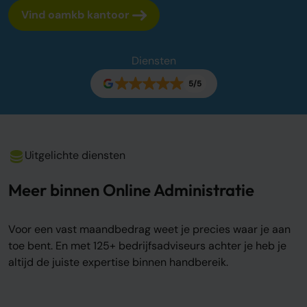
Vind oamkb kantoor
Over ons
Onze tarieven
Onze werkwijze
Diensten
Onze kantoren
5/5
Adviescentrum
Sluit je aan
Word oamkb partner
Uitgelichte diensten
Werken bij
1
Meer binnen Online Administratie
Contact
FAQ
Voor een vast maandbedrag weet je precies waar je aan
Login
toe bent. En met 125+ bedrijfsadviseurs achter je heb je
altijd de juiste expertise binnen handbereik.
Login