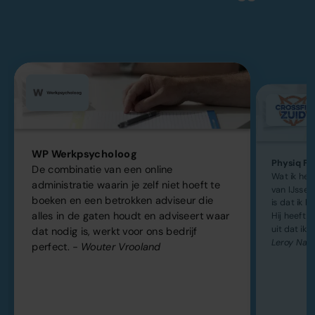
WP Werkpsycholoog
Physiq Fit
De combinatie van een online
Wat ik he
administratie waarin je zelf niet hoeft te
van IJsse
boeken en een betrokken adviseur die
is dat ik h
alles in de gaten houdt en adviseert waar
Hij heeft k
uit dat ik 
dat nodig is, werkt voor ons bedrijf
Leroy Naa
perfect.
- Wouter Vrooland