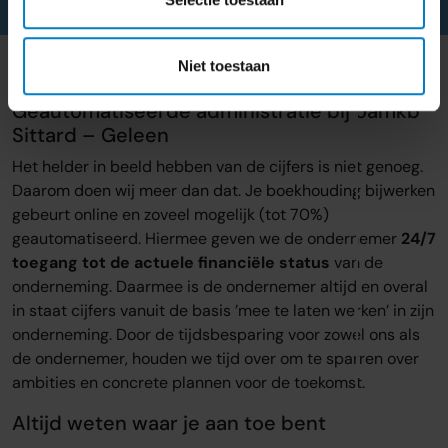
Niet toestaan
Geautomatiseerde administratie bij oamkb
Sittard – Geleen
Het helder in beeld hebben van de cijfers is niet genoeg.
Daarom doen wij meer dan dat. Je boekhouding bijwerken
gebeurt online en zoveel mogelijk (tot 70%)
geautomatiseerd. Hiermee geven we de ondernemer
24/7
toegang tot de actuele financiële status
van de
onderneming. Daarmee is de ondernemer altijd en overal
in staat cijfers vanuit de basis ’mee te laten werken’ in zijn
onderneming. Door de tijdsbesparing voor zowel ons als
de ondernemer, houden we tijd over om te sparren over
ambities en concrete plannen voor de toekomst.
Altijd weten waar je aan toe bent