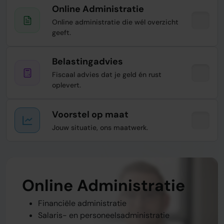
Online Administratie
Online administratie die wél overzicht
geeft.
Belastingadvies
Fiscaal advies dat je geld én rust
oplevert.
Voorstel op maat
Jouw situatie, ons maatwerk.
Online Administratie
Belastingadvies
Voorstel op maat
Financiële administratie
Belastingaangifte BTW, VPB, IB, etc.
Werkzaamheden op maat
Salaris- en personeelsadministratie
Fiscaal advies & planning
Advies- en stappenplan