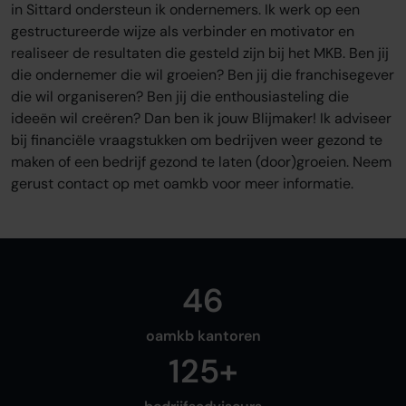
Sluit je aan
in Sittard ondersteun ik ondernemers. Ik werk op een
gestructureerde wijze als verbinder en motivator en
Word oamkb partner
realiseer de resultaten die gesteld zijn bij het MKB. Ben jij
Contact
die ondernemer die wil groeien? Ben jij die franchisegever
FAQ
die wil organiseren? Ben jij die enthousiasteling die
ideeën wil creëren? Dan ben ik jouw Blijmaker! Ik adviseer
Login
bij financiële vraagstukken om bedrijven weer gezond te
maken of een bedrijf gezond te laten (door)groeien. Neem
gerust contact op met oamkb voor meer informatie.
Login
46
oamkb kantoren
125+