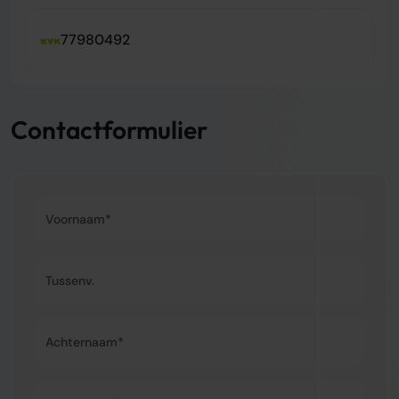
77980492
Contactformulier
Voornaam*
Tussenvoegsel
Achternaam*
E-mailadres*