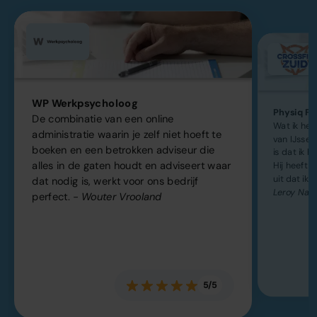
WP Werkpsycholoog
Physiq Fit
De combinatie van een online
Wat ik he
administratie waarin je zelf niet hoeft te
van IJsse
boeken en een betrokken adviseur die
is dat ik h
alles in de gaten houdt en adviseert waar
Hij heeft k
uit dat ik 
dat nodig is, werkt voor ons bedrijf
Leroy Naa
perfect.
- Wouter Vrooland
5/5