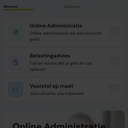
Diensten
Gegevens
Online Administratie
Online administratie die wél overzicht
geeft.
Belastingadvies
Fiscaal advies dat je geld én rust
oplevert.
Voorstel op maat
Jouw situatie, ons maatwerk.
Online Administratie
Belastingadvies
Voorstel op maat