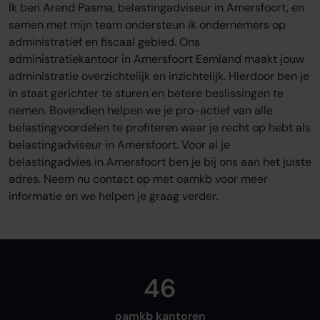
Sluit je aan
Ik ben Arend Pasma, belastingadviseur in Amersfoort, en
samen met mijn team ondersteun ik ondernemers op
Word oamkb partner
administratief en fiscaal gebied. Ons
Contact
administratiekantoor in Amersfoort Eemland maakt jouw
FAQ
administratie overzichtelijk en inzichtelijk. Hierdoor ben je
in staat gerichter te sturen en betere beslissingen te
Login
nemen. Bovendien helpen we je pro-actief van alle
belastingvoordelen te profiteren waar je recht op hebt als
belastingadviseur in Amersfoort. Voor al je
Login
belastingadvies in Amersfoort ben je bij ons aan het juiste
adres. Neem nu contact op met oamkb voor meer
informatie en we helpen je graag verder.
46
oamkb kantoren