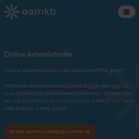
Diensten
Online Administratie
Online Administratie
Altijd inzicht, vaste maandprijs
Online administratie die wél overzicht geeft.
Belastingadvies
Maximaal fiscaal voordeel ondernemers
Met online administratie bij oamkb krijg je weer grip op
jouw financiële én personeelsadministratie. Jij levert slim
Accountancy
aan, wij automatiseren en controleren. Zodat jij 24/7 weet
Zekerheid bij jaarrekening en cijfers
waar je staat, zonder gedoe.
Bedrijfsadvies
Strategisch advies voor groei
Gratis kennismakingsgesprek
Over oamkb