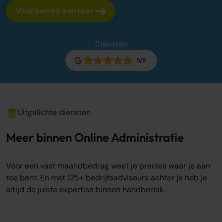
Vind oamkb kantoor
Over ons
Onze tarieven
Onze werkwijze
Diensten
Onze kantoren
5/5
Adviescentrum
Sluit je aan
Word oamkb partner
Uitgelichte diensten
Werken bij
1
Meer binnen Online Administratie
Contact
FAQ
Voor een vast maandbedrag weet je precies waar je aan
Login
toe bent. En met 125+ bedrijfsadviseurs achter je heb je
altijd de juiste expertise binnen handbereik.
Login