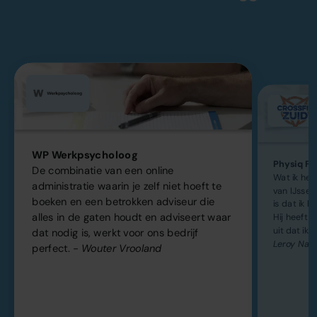
WP Werkpsycholoog
Physiq Fit
De combinatie van een online
Wat ik he
administratie waarin je zelf niet hoeft te
van IJsse
boeken en een betrokken adviseur die
is dat ik h
alles in de gaten houdt en adviseert waar
Hij heeft k
uit dat ik 
dat nodig is, werkt voor ons bedrijf
Leroy Naa
perfect.
- Wouter Vrooland