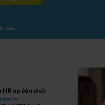
R advies
n HR op één plek
tratie
) ook
en: van loonstroken en