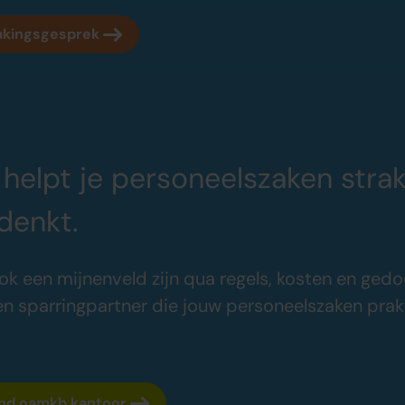
akingsgesprek
Over oamkb
Sluit je aan
 helpt je personeelszaken strak
Over ons
Word oamkb p
Onze tarieven
Werken bij
denkt.
1
Onze werkwijze
Contact
Onze kantoren
FAQ
Adviescentrum
k een mijnenveld zijn qua regels, kosten en gedo
en sparringpartner die jouw personeelszaken prak
nd oamkb kantoor