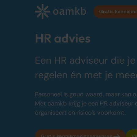
Gratis kennism
HR advies
Diensten
Een HR adviseur die je
Online Administratie
regelen én met je mee
Altijd inzicht, vaste maandprijs
Belastingadvies
Personeel is goud waard, maar kan oo
Maximaal fiscaal voordeel ondernemers
Met oamkb krijg je een HR adviseur 
Accountancy
organiseert en risico’s voorkomt.
Zekerheid bij jaarrekening en cijfers
Bedrijfsadvies
Gratis kennismakingsgesprek
Vi