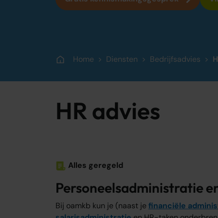
Strategisch advies voor groei
Home
Diensten
Bedrijfsadvies
H
HR advies
Alles geregeld
Personeelsadministratie e
Bij oamkb kun je (naast je
financiële adminis
salarisadministratie
en HR-taken onderbreng