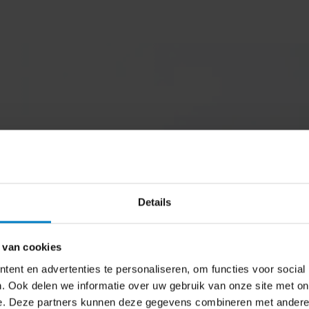
nel resultaat
Details
ls Yuki, Exact, Fiscaal Gemak en koppelen je bank,
 van cookies
utomatiseren je administratie waar dat kan waardoor je
ent en advertenties te personaliseren, om functies voor social
n cashflow. Minder handwerk, minder fouten en meer tijd
. Ook delen we informatie over uw gebruik van onze site met on
 wél vertrouwt.
e. Deze partners kunnen deze gegevens combineren met andere i