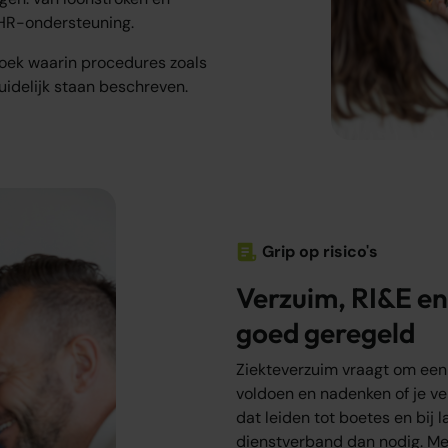
 HR-ondersteuning.
oek waarin procedures zoals
uidelijk staan beschreven.
Grip op risico's
Verzuim, RI&E e
goed geregeld
Ziekteverzuim vraagt om een 
voldoen en nadenken of je ver
dat leiden tot boetes en bij 
dienstverband dan nodig. M