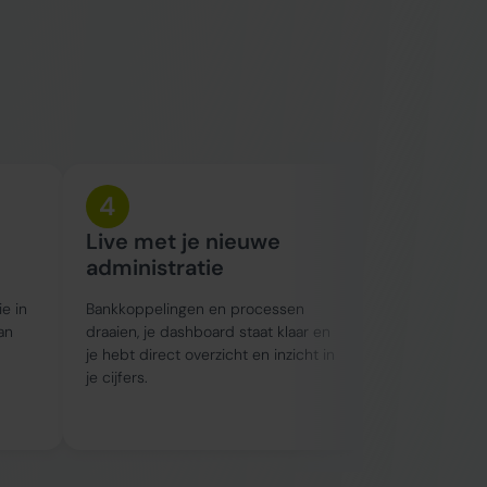
4
5
Live met je nieuwe
Doorlop
administratie
begeleid
ie in
Bankkoppelingen en processen
We houden je 
an
draaien, je dashboard staat klaar en
en denken proa
je hebt direct overzicht en inzicht in
kunt bijsturen
je cijfers.