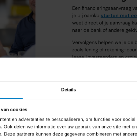
Een financieringsaanvraag v
je bij oamkb
starten met e
weet direct of je aanvraag ka
naar de bank of andere geldv
Vervolgens helpen we je de b
zoals lening of rekening-coura
lease, investeerders en crow
combinatie van financiers he
Gratis kennismakingsg
Details
 van cookies
ent en advertenties te personaliseren, om functies voor social
. Ook delen we informatie over uw gebruik van onze site met on
e. Deze partners kunnen deze gegevens combineren met andere i