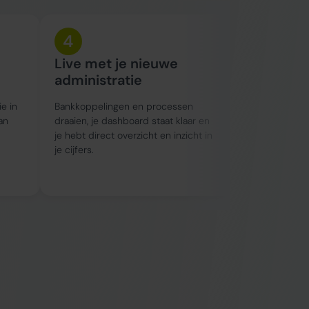
4
5
Live met je nieuwe
Doorlop
administratie
begeleid
ie in
Bankkoppelingen en processen
We houden je 
an
draaien, je dashboard staat klaar en
en denken proa
je hebt direct overzicht en inzicht in
kunt bijsturen
je cijfers.