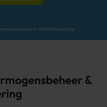
ermogensbeheer & bedrijfsfinanciering
ermogensbeheer &
ering