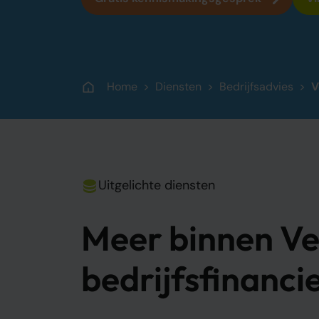
Strategisch advies voor groei
Home
Diensten
Bedrijfsadvies
V
Uitgelichte diensten
Meer binnen V
bedrijfsfinanci