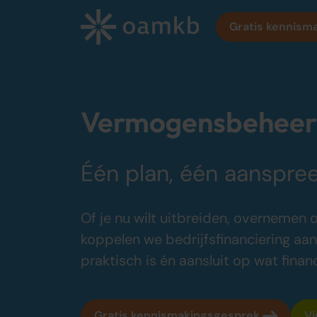
Gratis kennism
Diensten
Vermogensbeheer &
Online Administratie
Één plan, één aanspre
Altijd inzicht, vaste maandprijs
Belastingadvies
Of je nu wilt uitbreiden, overnemen 
Maximaal fiscaal voordeel ondernemers
koppelen we bedrijfsfinanciering aan
Accountancy
praktisch is én aansluit op wat financ
Zekerheid bij jaarrekening en cijfers
Bedrijfsadvies
Gratis kennismakingsgesprek
Vi