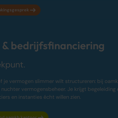
akingsgesprek
Over oamkb
Sluit je aan
 bedrijfsfinanciering
Over ons
Word oamkb p
Onze tarieven
Werken bij
ekpunt.
1
Onze werkwijze
Contact
Onze kantoren
FAQ
Adviescentrum
of je vermogen slimmer wilt structureren: bij oam
 nuchter vermogensbeheer. Je krijgt begeleiding 
iers en instanties écht willen zien.
nd oamkb kantoor