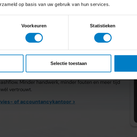
erzameld op basis van uw gebruik van hun services.
Voorkeuren
Statistieken
nel resultaat
Selectie toestaan
ls Yuki, Exact, Fiscaal Gemak en koppelen je bank,
utomatiseren je administratie waar dat kan waardoor je
n cashflow. Minder handwerk, minder fouten en meer tijd
 wél vertrouwt.
 advies- of accountancykantoor >