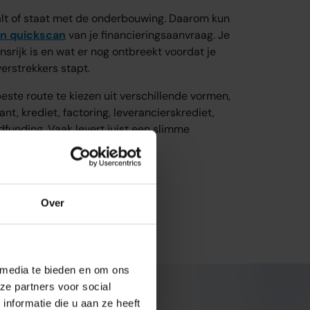
alt of staat met de onderbouwing. Daarom kun
en quickscan
van je financieringsaanvraag. Je
nsrijk is en wat er nog ontbreekt voordat je
erstrekkers stapt.
este route te kiezen uit verschillende vormen,
nt, krediet, factoring, leverancierskrediet,
dfunding. Vaak levert juist een slimme
t beste resultaat op.
esprek
Over
 media te bieden en om ons
ze partners voor social
nformatie die u aan ze heeft