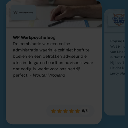
WP Werkpsycholoog
Physiq Fit
De combinatie van een online
Wat ik he
administratie waarin je zelf niet hoeft te
van IJsse
boeken en een betrokken adviseur die
is dat ik h
alles in de gaten houdt en adviseert waar
Hij heeft k
uit dat ik 
dat nodig is, werkt voor ons bedrijf
Leroy Naa
perfect.
- Wouter Vrooland
5/5