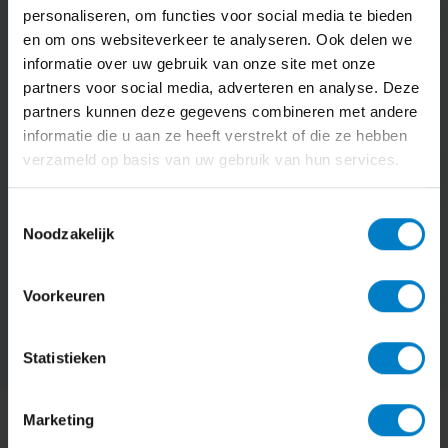
Gratis
Persoonlijk vo
personaliseren, om functies voor social media te bieden
kennismakingsgesprek
en om ons websiteverkeer te analyseren. Ook delen we
Je ontvangt een perso
informatie over uw gebruik van onze site met onze
met ons advies, wer
In een online gesprek bekijken we
planning en een held
partners voor social media, adverteren en analyse. Deze
jouw huidige situatie, wensen en
groeiambities.
partners kunnen deze gegevens combineren met andere
informatie die u aan ze heeft verstrekt of die ze hebben
verzameld op basis van uw gebruik van hun services.
Toestemmingsselectie
Noodzakelijk
Gratis kennismakingsgesprek
Voorkeuren
Meer info
Statistieken
Marketing