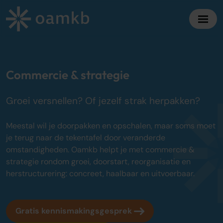
Diensten
Commercie & strategie
Online Administratie
Groei versnellen? Of jezelf strak herpakken?
Altijd inzicht, vaste maandprijs
Belastingadvies
Meestal wil je doorpakken en opschalen, maar soms moet
Maximaal fiscaal voordeel ondernemers
je terug naar de tekentafel door veranderde
omstandigheden. Oamkb helpt je met commercie &
Accountancy
strategie rondom groei, doorstart, reorganisatie en
Zekerheid bij jaarrekening en cijfers
herstructurering: concreet, haalbaar en uitvoerbaar.
Bedrijfsadvies
Strategisch advies voor groei
Gratis kennismakingsgesprek
Over oamkb