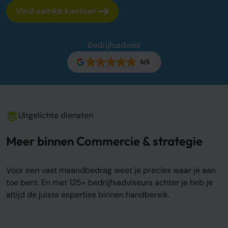
Vind oamkb kantoor
Over ons
Onze tarieven
Onze werkwijze
Bedrijfsadvies
Onze kantoren
5/5
Adviescentrum
Sluit je aan
Word oamkb partner
Uitgelichte diensten
Werken bij
1
Meer binnen Commercie & strategie
Contact
FAQ
Voor een vast maandbedrag weet je precies waar je aan
Login
toe bent. En met 125+ bedrijfsadviseurs achter je heb je
altijd de juiste expertise binnen handbereik.
Login