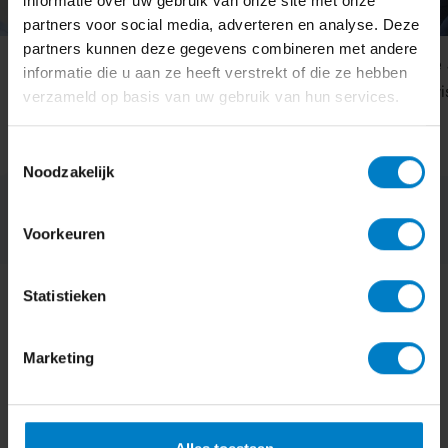
informatie over uw gebruik van onze site met onze
partners voor social media, adverteren en analyse. Deze
partners kunnen deze gegevens combineren met andere
Eric Jan Pelt
Thomas de Jo
informatie die u aan ze heeft verstrekt of die ze hebben
Commercie & strategie
Financieel adviseur
verzameld op basis van uw gebruik van hun services.
Toestemmingsselectie
Noodzakelijk
Voorkeuren
Statistieken
Onze zekerheden
Marketing
Waarom kiezen voor oamkb?
Realtime inzicht in je bedrijf