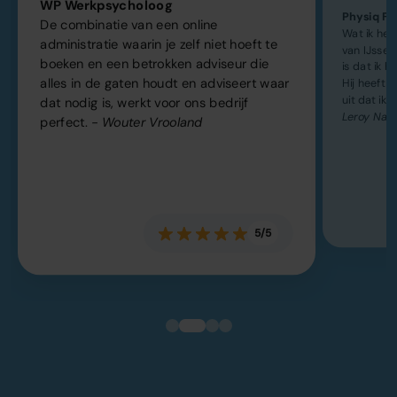
WP Werkpsycholoog
Physiq Fit
De combinatie van een online
Wat ik he
administratie waarin je zelf niet hoeft te
van IJsse
boeken en een betrokken adviseur die
is dat ik h
alles in de gaten houdt en adviseert waar
Hij heeft k
uit dat ik 
dat nodig is, werkt voor ons bedrijf
Leroy Naa
perfect.
- Wouter Vrooland
5/5