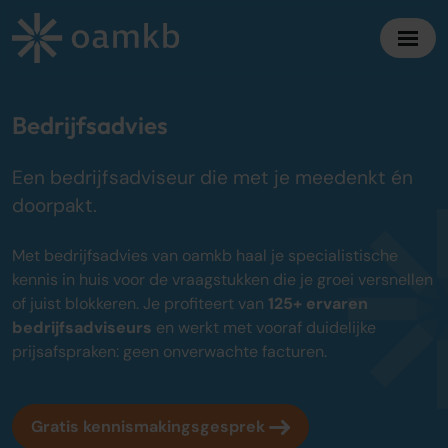
Diensten
Bedrijfsadvies
Een bedrijfsadviseur die met je meedenkt én
Online Administratie
doorpakt.
Altijd inzicht, vaste maandprijs
Belastingadvies
Met bedrijfsadvies van oamkb haal je specialistische
Maximaal fiscaal voordeel ondernemers
kennis in huis voor de vraagstukken die je groei versnellen
of juist blokkeren. Je profiteert van
125+ ervaren
Accountancy
bedrijfsadviseurs
en werkt met vooraf duidelijke
Zekerheid bij jaarrekening en cijfers
prijsafspraken: geen onverwachte facturen.
Bedrijfsadvies
Strategisch advies voor groei
Gratis kennismakingsgesprek
Over oamkb