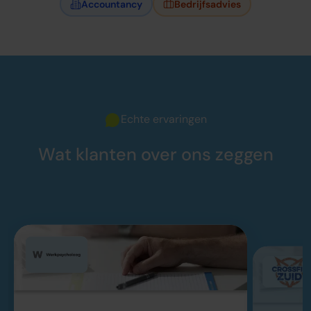
Accountancy
Bedrijfsadvies
Echte ervaringen
Wat klanten over ons zeggen