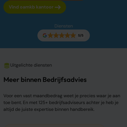
Vind oamkb kantoor
Over ons
Onze tarieven
Onze werkwijze
Diensten
Onze kantoren
Adviescentrum
5/5
Sluit je aan
Word oamkb partner
Uitgelichte diensten
Werken bij
1
Meer binnen Bedrijfsadvies
Contact
FAQ
Voor een vast maandbedrag weet je precies waar je aan
Login
toe bent. En met 125+ bedrijfsadviseurs achter je heb je
altijd de juiste expertise binnen handbereik.
Login