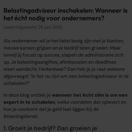
Over ons
Belastingadviseur inschakelen: Wanneer is
Onze tarieven
het écht nodig voor ondernemers?
Onze werkwijze
Laatst bijgewerkt: 26 juni 2026
Onze kantoren
Adviescentrum
Als ondernemer wil je het liefst bezig zijn met je klanten,
nieuwe kansen grijpen en je bedrijf laten groeien. Maar
Sluit je aan
terwijl jij focust op succes, stapelt de administratie zich
Word oamkb partner
op. Je belastingaangiftes, aftrekposten en deadlines
Werken bij
eisen aandacht. Herkenbaar? Dan heb je je vast weleens
1
afgevraagd:
“Is het nu tijd om een belastingadviseur in te
Contact
schakelen?”
FAQ
In deze blog ontdek je
wanneer het écht slim is om een
Login
expert in te schakelen
, welke voordelen dat oplevert en
hoe je voorkomt dat je geld laat liggen bij de
Belastingdienst.
Login
1. Groeit je bedrijf?
Dan groeien je