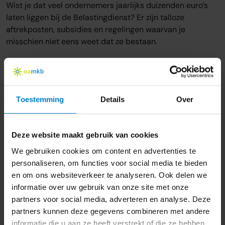
Wist je dat veel ondernemers jaarlijks duizenden euro’s
laten liggen bij de Belastingdienst? Er zijn talloze
aftrekposten, subsidies en regelingen waarvan je
misschien niet eens weet dat ze bestaan.
Enkele voorbeelden zijn:
Zelfstandigenaftrek
Investeringsaftrek
Toestemming
Details
Over
Diverse subsidies voor duurzame investeringen
Een goede belastingadviseur weet precies welke
Deze website maakt gebruik van cookies
voordelen er voor jouw situatie gelden en zorgt ervoor dat
We gebruiken cookies om content en advertenties te
je
geen euro laat liggen
.
personaliseren, om functies voor social media te bieden
4. Voorkom fouten en
onverwachte boetes
en om ons websiteverkeer te analyseren. Ook delen we
informatie over uw gebruik van onze site met onze
Een klein foutje in je belastingaangifte kan grote gevolgen
partners voor social media, adverteren en analyse. Deze
hebben: van naheffingen tot fikse boetes. Misschien zelfs
partners kunnen deze gegevens combineren met andere
een controle van de Belastingdienst die je liever had
informatie die u aan ze heeft verstrekt of die ze hebben