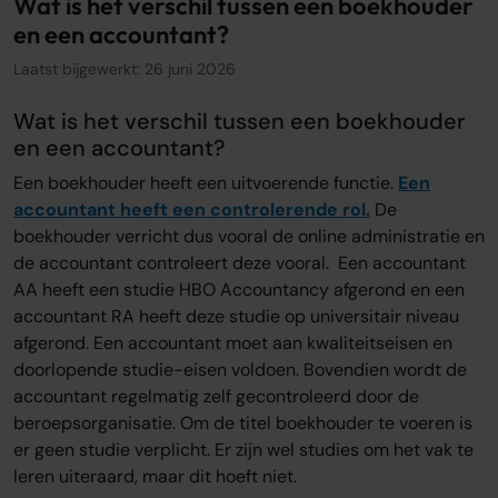
Wat is het verschil tussen een boekhouder
en een accountant?
Over ons
Onze tarieven
Laatst bijgewerkt: 26 juni 2026
Onze werkwijze
Onze kantoren
Wat is het verschil tussen een boekhouder
Adviescentrum
en een accountant?
Een boekhouder heeft een uitvoerende functie.
Een
Sluit je aan
accountant heeft een controlerende rol.
De
Word oamkb partner
boekhouder verricht dus vooral de online administratie en
Werken bij
de accountant controleert deze vooral. Een accountant
1
AA heeft een studie HBO Accountancy afgerond en een
Contact
accountant RA heeft deze studie op universitair niveau
FAQ
afgerond. Een accountant moet aan kwaliteitseisen en
doorlopende studie-eisen voldoen. Bovendien wordt de
Login
accountant regelmatig zelf gecontroleerd door de
beroepsorganisatie. Om de titel boekhouder te voeren is
er geen studie verplicht. Er zijn wel studies om het vak te
Login
leren uiteraard, maar dit hoeft niet.