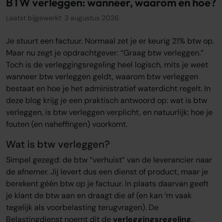
BTW verleggen: wanneer, waarom en hoe?
Over ons
Laatst bijgewerkt: 3 augustus 2026
Onze tarieven
Onze werkwijze
Je stuurt een factuur. Normaal zet je er keurig 21% btw op.
Onze kantoren
Maar nu zegt je opdrachtgever: “Graag btw verleggen.”
Adviescentrum
Toch is de verleggingsregeling heel logisch, mits je weet
wanneer btw verleggen geldt, waarom btw verleggen
Sluit je aan
bestaat en hoe je het administratief waterdicht regelt. In
deze blog krijg je een praktisch antwoord op: wat is btw
Word oamkb partner
verleggen, is btw verleggen verplicht, en natuurlijk: hoe je
Werken bij
fouten (en naheffingen) voorkomt.
1
Contact
Wat is btw verleggen?
FAQ
Simpel gezegd: de btw “verhuist” van de leverancier naar
Login
de afnemer. Jij levert dus een dienst of product, maar je
berekent géén btw op je factuur. In plaats daarvan geeft
je klant de btw aan en draagt die af (en kan ‘m vaak
Login
tegelijk als voorbelasting terugvragen). De
Belastingdienst noemt dit de
verleggingsregeling
.