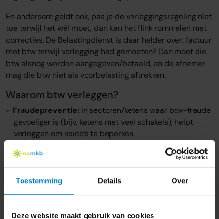
En andersom geldt ook, pas je de verleggingsregeling níet
toe terwijl het wél moet, dan kan het flink rommelen met
correcties. De Belastingdienst is daar helder over: factuur
met btw terwijl verlegging had gemoeten? Dan moet die
btw alsnog worden aangegeven/betaald, en de afnemer
mag die btw niet als voorbelasting aftrekken.
Waarom btw verleggen?
Fraudepreventie:
in sectoren/ketens waar btw-fraude
gevoeliger is (bijv. ketens met veel schakels), helpt
verleggen om risico’s te beperken.
Administratieve logica bij grensoverschrijdende
B2B
: de btw hoort in het land van de afnemer, dus die
neemt ‘m op.
Toestemming
Details
Over
Neutraliteit:
voor veel ondernemers is verlegde btw
per saldo “nul” (aangeven én aftrekken), mits je recht
op aftrek hebt.
Deze website maakt gebruik van cookies