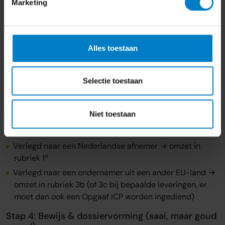
Marketing
“Dienst X: € 2.000 — btw verlegd”
Stap 3: Vul je btw-aangifte correct in (leverancier
én afnemer)
Alles toestaan
Als er btw naar jou is verlegd (jij bent afnemer):
Je vult vergoeding + btw-bedrag in bij rubriek 2
Selectie toestaan
(verleggingsregelingen binnenland) óf rubriek 4
(prestaties vanuit het buitenland).
Niet toestaan
Als jij btw hebt verlegd (jij bent leverancier):
Verlegd naar een Nederlandse afnemer → omzet in
e
rubriek 1
Verlegd naar een ondernemer uit een ander EU-land →
omzet in rubriek 3b (of 3c bij bepaalde leveringen, er
moet dan ook een Opgaaf ICP worden ingediend)
Stap 4: Bewijs & dossiervorming (saai, maar goud