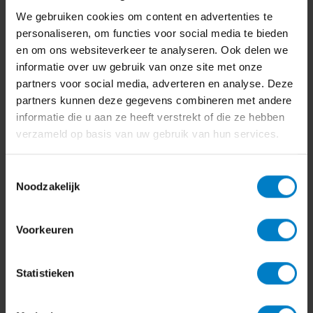
Hoe btw verleggen?
We gebruiken cookies om content en advertenties te
Stap 1: Check of je écht onder de regeling valt
personaliseren, om functies voor social media te bieden
en om ons websiteverkeer te analyseren. Ook delen we
Is je klant een ondernemer (B2B) en identificeerbaar?
informatie over uw gebruik van onze site met onze
Past de prestatie in een verleggingscategorie (bijv.
partners voor social media, adverteren en analyse. Deze
onder aanneming/uitlenen personeel, of EU-
partners kunnen deze gegevens combineren met andere
dienstverlening)?
informatie die u aan ze heeft verstrekt of die ze hebben
Heb je het (geldige) btw-nummer van je afnemer
verzameld op basis van uw gebruik van hun services.
paraat?
Stap 2: Maak je factuur “verleggingsproof”
Toestemmingsselectie
Noodzakelijk
Het volgende zet je op de factuur:
De tekst “btw verlegd”
Voorkeuren
Het btw-identificatienummer van de afnemer
De vergoeding per btw-tarief zoals die zou gelden als je
Statistieken
niet zou verleggen
Praktisch voorbeeld (regel op factuur):