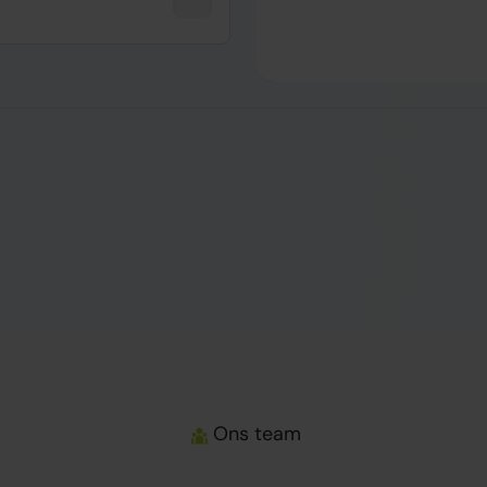
Ons team