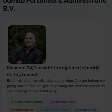
oamkb Personeel & Administratie
B.V.
Over ons
Onze tarieven
Onze werkwijze
Adviescentrum
Sluit je aan
Word oamkb partner
Contact
FAQ
Klaar om 24/7 inzicht te krijgen in je bedrijf
Login
én te groeien?
Bij oamkb staan we elke dag voor je klaar. Ook jou helpen we
Login
graag verder, dus stel gerust je vraag aan ons! We nemen zo
snel mogelijk contact met je op.
Online Administratie
Belastingadvies
Bedrijfsadvies
Voorstel op maat
Accountancy