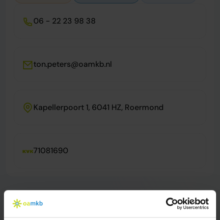
06 - 22 23 98 38
ton.peters@oamkb.nl
Kapellerpoort 1, 6041 HZ, Roermond
71081690
Voornaam*