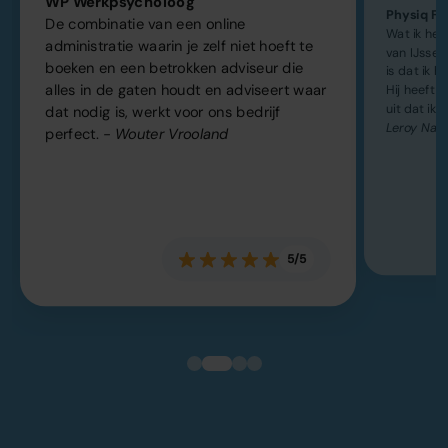
WP Werkpsycholoog
Physiq Fit
De combinatie van een online
Wat ik he
administratie waarin je zelf niet hoeft te
van IJsse
boeken en een betrokken adviseur die
is dat ik h
alles in de gaten houdt en adviseert waar
Hij heeft k
uit dat ik 
dat nodig is, werkt voor ons bedrijf
Leroy Naa
perfect.
- Wouter Vrooland
5/5