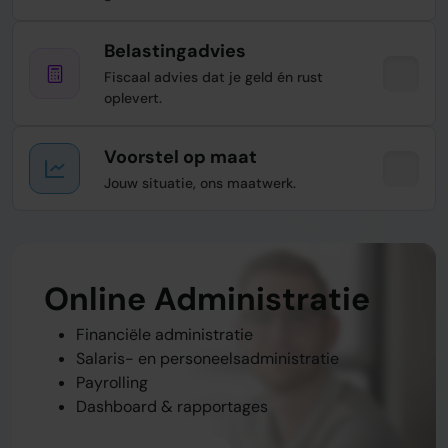
Belastingadvies
Fiscaal advies dat je geld én rust
oplevert.
Voorstel op maat
Jouw situatie, ons maatwerk.
Online Administratie
Belastingadvies
Voorstel op maat
Financiële administratie
Belastingaangifte BTW, VPB, IB, etc.
Werkzaamheden op maat
Salaris- en personeelsadministratie
Fiscaal advies & planning
Advies- en stappenplan
Payrolling
Aftrekposten voor ondernemers
Scan van jouw situatie
Dashboard & rapportages
Duidelijk en vast tarief
Planning & next steps
Meer informatie