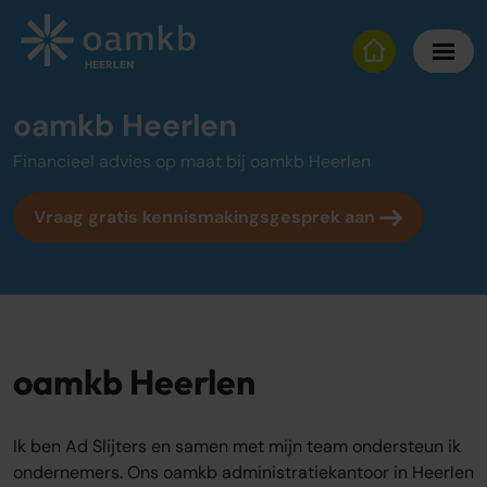
oamkb Heerlen
HEERLEN
oamkb Heerlen
Diensten
Financieel advies op maat bij oamkb Heerlen
Online Administratie
Vraag gratis kennismakingsgesprek aan
Altijd inzicht, vaste maandprijs
Belastingadvies
Maximaal fiscaal voordeel ondernemers
Over oamkb
oamkb Heerlen
Over ons
Onze tarieven
Onze werkwijze
Ik ben Ad Slijters en samen met mijn team ondersteun ik
Adviescentrum
ondernemers. Ons oamkb administratiekantoor in Heerlen