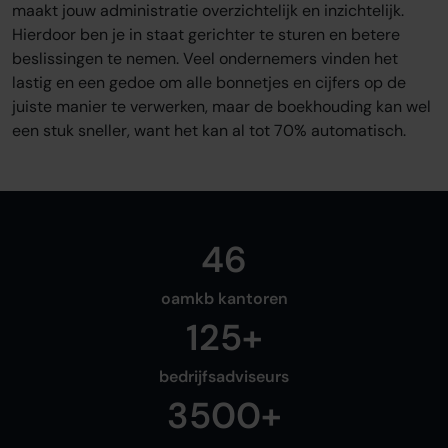
Sluit je aan
maakt jouw administratie overzichtelijk en inzichtelijk.
Hierdoor ben je in staat gerichter te sturen en betere
Word oamkb partner
beslissingen te nemen. Veel ondernemers vinden het
Contact
lastig en een gedoe om alle bonnetjes en cijfers op de
FAQ
juiste manier te verwerken, maar de boekhouding kan wel
een stuk sneller, want het kan al tot 70% automatisch.
Login
Login
46
oamkb kantoren
125+
bedrijfsadviseurs
3500+