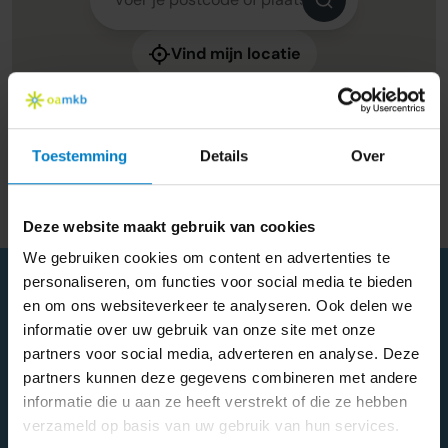
Vind mijn locatie
5/5
Online Administratie
Belastingadvies
Toestemming
Details
Over
Accountancy
Bedrijfsadvies
Deze website maakt gebruik van cookies
We gebruiken cookies om content en advertenties te
personaliseren, om functies voor social media te bieden
en om ons websiteverkeer te analyseren. Ook delen we
informatie over uw gebruik van onze site met onze
Echte ervaringen
partners voor social media, adverteren en analyse. Deze
partners kunnen deze gegevens combineren met andere
Wat klanten over ons zeggen
informatie die u aan ze heeft verstrekt of die ze hebben
verzameld op basis van uw gebruik van hun services.