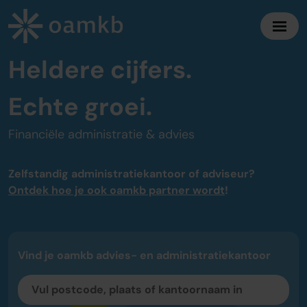
Ervaar de voordelen van oamkb
Heldere cijfers.
Diensten
Echte groei.
Online Administratie
Financiële administratie & advies
Altijd inzicht, vaste maandprijs
Belastingadvies
Zelfstandig
administratiekantoor of adviseur?
Maximaal fiscaal voordeel ondernemers
Ontdek hoe je ook oamkb partner wordt
!
Accountancy
Zekerheid bij jaarrekening en cijfers
Vind je oamkb advies- en administratiekantoor
Bedrijfsadvies
Strategisch advies voor groei
Over oamkb