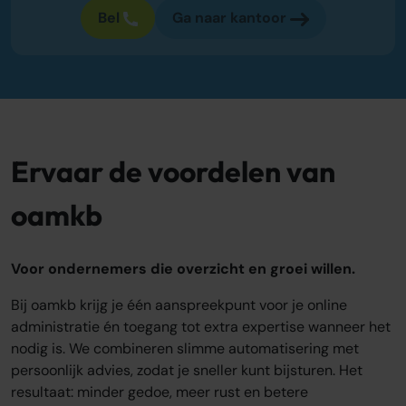
Bel
Ga naar kantoor
Over ons
Onze tarieven
Onze werkwijze
Onze kantoren
Adviescentrum
Sluit je aan
Ervaar de voordelen van
Word oamkb partner
oamkb
Werken bij
1
Contact
Voor ondernemers die overzicht en groei willen.
FAQ
Bij oamkb krijg je één aanspreekpunt voor je online
Login
administratie én toegang tot extra expertise wanneer het
nodig is. We combineren slimme automatisering met
Login
persoonlijk advies, zodat je sneller kunt bijsturen. Het
resultaat: minder gedoe, meer rust en betere